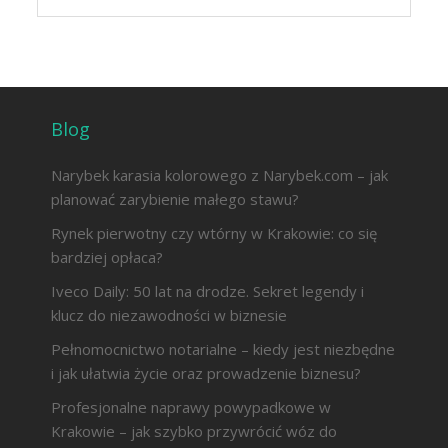
Blog
Narybek karasia kolorowego z Narybek.com – jak
planować zarybienie małego stawu?
Rynek pierwotny czy wtórny w Krakowie: co się
bardziej opłaca?
Iveco Daily: 50 lat na drodze. Sekret legendy i
klucz do niezawodności w biznesie
Pełnomocnictwo notarialne – kiedy jest niezbędne
i jak ułatwia życie oraz prowadzenie biznesu?
Profesjonalne naprawy powypadkowe w
Krakowie – jak szybko przywrócić wóz do