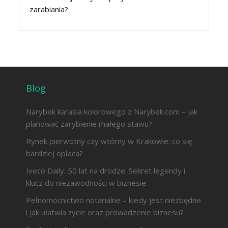
zarabiania?
Blog
Narybek karasia kolorowego z Narybek.com – jak
planować zarybienie małego stawu?
Rynek pierwotny czy wtórny w Krakowie: co się
bardziej opłaca?
Iveco Daily: 50 lat na drodze. Sekret legendy i
klucz do niezawodności w biznesie
Pełnomocnictwo notarialne – kiedy jest niezbędne
i jak ułatwia życie oraz prowadzenie biznesu?