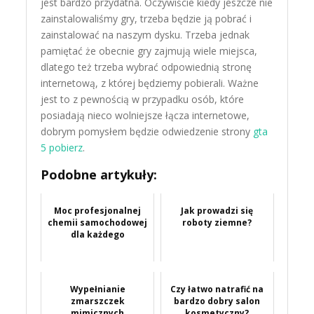
jest bardzo przydatna. Oczywiście kiedy jeszcze nie
zainstalowaliśmy gry, trzeba będzie ją pobrać i
zainstalować na naszym dysku. Trzeba jednak
pamiętać że obecnie gry zajmują wiele miejsca,
dlatego też trzeba wybrać odpowiednią stronę
internetową, z której będziemy pobierali. Ważne
jest to z pewnością w przypadku osób, które
posiadają nieco wolniejsze łącza internetowe,
dobrym pomysłem będzie odwiedzenie strony
gta
5 pobierz
.
Podobne artykuły:
Moc profesjonalnej
Jak prowadzi się
chemii samochodowej
roboty ziemne?
dla każdego
Wypełnianie
Czy łatwo natrafić na
zmarszczek
bardzo dobry salon
mimicznych
kosmetyczny?