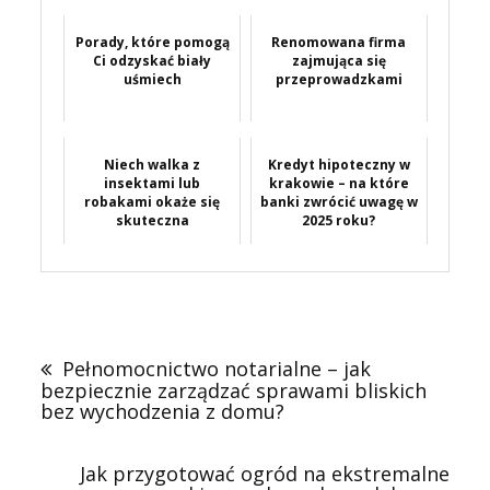
Porady, które pomogą
Renomowana firma
Ci odzyskać biały
zajmująca się
uśmiech
przeprowadzkami
Niech walka z
Kredyt hipoteczny w
insektami lub
krakowie – na które
robakami okaże się
banki zwrócić uwagę w
skuteczna
2025 roku?
Nawigacja
wpisu
Pełnomocnictwo notarialne – jak
bezpiecznie zarządzać sprawami bliskich
bez wychodzenia z domu?
Jak przygotować ogród na ekstremalne