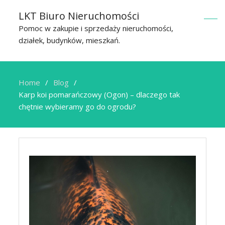
LKT Biuro Nieruchomości
Pomoc w zakupie i sprzedaży nieruchomości,
działek, budynków, mieszkań.
Home
Blog
Karp koi pomarańczowy (Ogon) – dlaczego tak
chętnie wybieramy go do ogrodu?