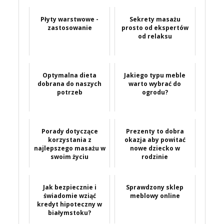
Płyty warstwowe -
Sekrety masażu
zastosowanie
prosto od ekspertów
od relaksu
Optymalna dieta
Jakiego typu meble
dobrana do naszych
warto wybrać do
potrzeb
ogrodu?
Porady dotyczące
Prezenty to dobra
korzystania z
okazja aby powitać
najlepszego masażu w
nowe dziecko w
swoim życiu
rodzinie
Jak bezpiecznie i
Sprawdzony sklep
świadomie wziąć
meblowy online
kredyt hipoteczny w
białymstoku?