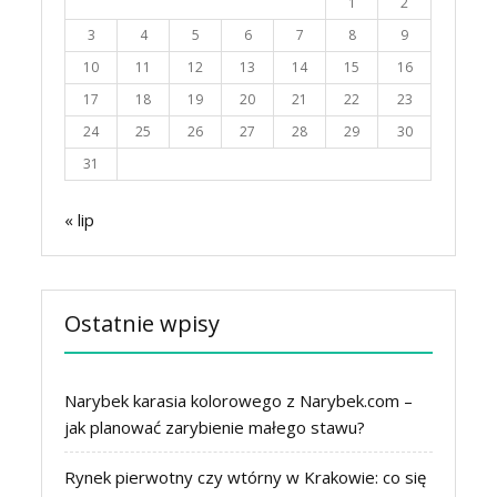
1
2
3
4
5
6
7
8
9
10
11
12
13
14
15
16
17
18
19
20
21
22
23
24
25
26
27
28
29
30
31
« lip
Ostatnie wpisy
Narybek karasia kolorowego z Narybek.com –
jak planować zarybienie małego stawu?
Rynek pierwotny czy wtórny w Krakowie: co się