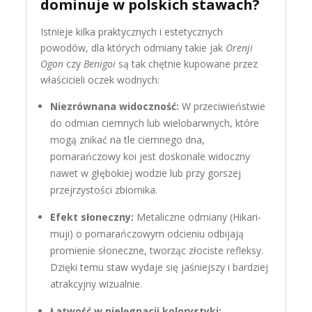
dominuje w polskich stawach?
Istnieje kilka praktycznych i estetycznych
powodów, dla których odmiany takie jak
Orenji
Ogon
czy
Benigoi
są tak chętnie kupowane przez
właścicieli oczek wodnych:
Niezrównana widoczność:
W przeciwieństwie
do odmian ciemnych lub wielobarwnych, które
mogą znikać na tle ciemnego dna,
pomarańczowy koi jest doskonale widoczny
nawet w głębokiej wodzie lub przy gorszej
przejrzystości zbiornika.
Efekt słoneczny:
Metaliczne odmiany (Hikari-
muji) o pomarańczowym odcieniu odbijają
promienie słoneczne, tworząc złociste refleksy.
Dzięki temu staw wydaje się jaśniejszy i bardziej
atrakcyjny wizualnie.
Łatwość w pielęgnacji kolorystyki: