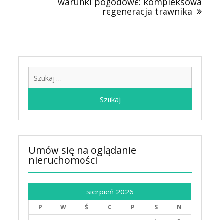
warunki pogodowe: kompleksowa
regeneracja trawnika
Szukaj:
Umów się na oglądanie
nieruchomości
sierpień 2026
P
W
Ś
C
P
S
N