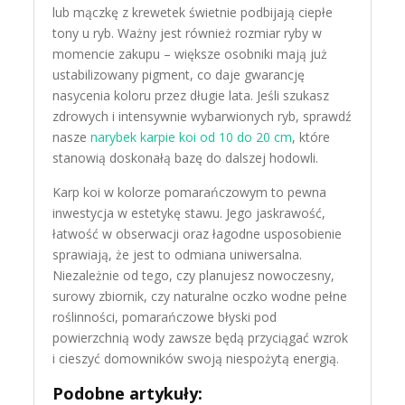
lub mączkę z krewetek świetnie podbijają ciepłe
tony u ryb. Ważny jest również rozmiar ryby w
momencie zakupu – większe osobniki mają już
ustabilizowany pigment, co daje gwarancję
nasycenia koloru przez długie lata. Jeśli szukasz
zdrowych i intensywnie wybarwionych ryb, sprawdź
nasze
narybek karpie koi od 10 do 20 cm
, które
stanowią doskonałą bazę do dalszej hodowli.
Karp koi w kolorze pomarańczowym to pewna
inwestycja w estetykę stawu. Jego jaskrawość,
łatwość w obserwacji oraz łagodne usposobienie
sprawiają, że jest to odmiana uniwersalna.
Niezależnie od tego, czy planujesz nowoczesny,
surowy zbiornik, czy naturalne oczko wodne pełne
roślinności, pomarańczowe błyski pod
powierzchnią wody zawsze będą przyciągać wzrok
i cieszyć domowników swoją niespożytą energią.
Podobne artykuły: