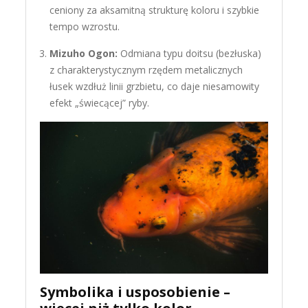
ceniony za aksamitną strukturę koloru i szybkie
tempo wzrostu.
Mizuho Ogon:
Odmiana typu doitsu (bezłuska)
z charakterystycznym rzędem metalicznych
łusek wzdłuż linii grzbietu, co daje niesamowity
efekt „świecącej” ryby.
Symbolika i usposobienie –