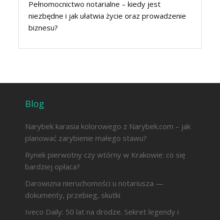
Pełnomocnictwo notarialne – kiedy jest
niezbędne i jak ułatwia życie oraz prowadzenie
biznesu?
Blog
Narybek karasia kolorowego z Narybek.com – jak
planować zarybienie małego stawu?
Rynek pierwotny czy wtórny w Krakowie: co się
bardziej opłaca?
Darowizna nieruchomości u notariusza —
dokumenty, przebieg, skutki
Iveco Daily: 50 lat na drodze. Sekret legendy i