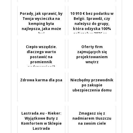
Porady, jak sprawić, by
10 910 € bez podatku w
Twoja wycieczka na
Belgii. Sprawdź, czy
kemping była
należysz do grupy,
najlepsza, jaka może
która odzyska 100%
być
zaliczek w 2026 ro...
Ciepło wszędzie.
Oferty firm
dlaczego warto
zajmujących się
postawić na
projektowaniem
promiennik
wnętrz
podczerwieni?
Zdrowa karma dla psa
Niezbędny przewodnik
po zakupie
ubezpieczenia domu
Lastrada.eu - Rieker:
Zmagasz się z
Wyjątkowe Buty z
nadmiarem tłuszczu
Komfortem w Sklepie
na swoim ciele
Lastrada