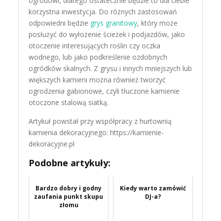
ogrodowi, dlatego ostatecznie będzie to dla ciebie
korzystna inwestycja. Do różnych zastosowań
odpowiedni będzie
grys granitowy
, który może
posłużyć do wyłożenie ścieżek i podjazdów, jako
otoczenie interesujących roślin czy oczka
wodnego, lub jako podkreślenie ozdobnych
ogródków skalnych. Z grysu i innych mniejszych lub
większych kamieni można również tworzyć
ogrodzenia gabionowe, czyli tłuczone kamienie
otoczone stalową siatką.
Artykuł powstał przy współpracy z hurtownią
kamienia dekoracyjnego: https://kamienie-
dekoracyjne.pl
Podobne artykuły:
Bardzo dobry i godny
Kiedy warto zamówić
zaufania punkt skupu
DJ-a?
złomu