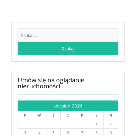
Szukaj:
Umów się na oglądanie
nieruchomości
sierpień 2026
P
W
Ś
C
P
S
N
1
2
3
4
5
6
7
8
9