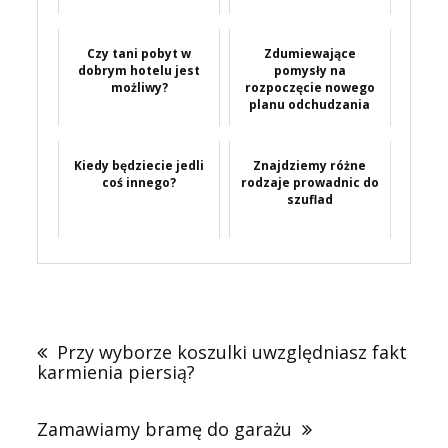
Czy tani pobyt w
Zdumiewające
dobrym hotelu jest
pomysły na
możliwy?
rozpoczęcie nowego
planu odchudzania
Kiedy będziecie jedli
Znajdziemy różne
coś innego?
rodzaje prowadnic do
szuflad
Nawigacja
wpisu
Przy wyborze koszulki uwzględniasz fakt
karmienia piersią?
Zamawiamy bramę do garażu