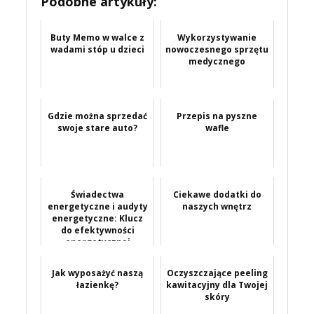
Podobne artykuły:
Buty Memo w walce z
Wykorzystywanie
wadami stóp u dzieci
nowoczesnego sprzętu
medycznego
Gdzie można sprzedać
Przepis na pyszne
swoje stare auto?
wafle
Świadectwa
Ciekawe dodatki do
energetyczne i audyty
naszych wnętrz
energetyczne: Klucz
do efektywności
energetycznej
Jak wyposażyć naszą
Oczyszczające peeling
łazienkę?
kawitacyjny dla Twojej
skóry