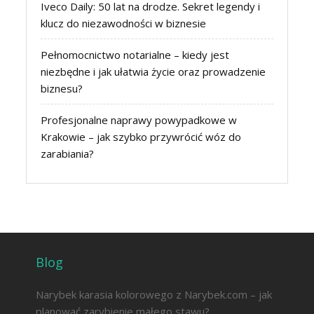
Iveco Daily: 50 lat na drodze. Sekret legendy i
klucz do niezawodności w biznesie
Pełnomocnictwo notarialne – kiedy jest
niezbędne i jak ułatwia życie oraz prowadzenie
biznesu?
Profesjonalne naprawy powypadkowe w
Krakowie – jak szybko przywrócić wóz do
zarabiania?
Blog
Narybek karasia kolorowego z Narybek.com – jak
planować zarybienie małego stawu?