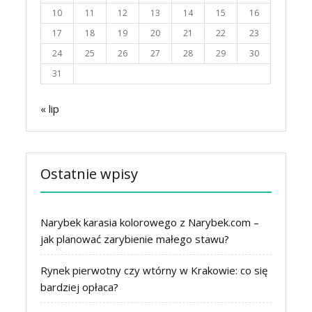
10
11
12
13
14
15
16
17
18
19
20
21
22
23
24
25
26
27
28
29
30
31
« lip
Ostatnie wpisy
Narybek karasia kolorowego z Narybek.com –
jak planować zarybienie małego stawu?
Rynek pierwotny czy wtórny w Krakowie: co się
bardziej opłaca?