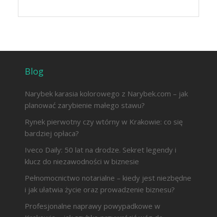
Blog
Narybek karasia kolorowego z Narybek.com – jak
planować zarybienie małego stawu?
Rynek pierwotny czy wtórny w Krakowie: co się
bardziej opłaca?
Iveco Daily: 50 lat na drodze. Sekret legendy i
klucz do niezawodności w biznesie
Pełnomocnictwo notarialne – kiedy jest niezbędne
i jak ułatwia życie oraz prowadzenie biznesu?
Profesjonalne naprawy powypadkowe w