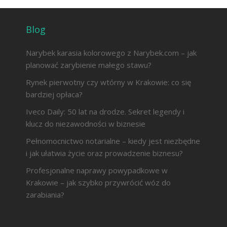
Blog
Narybek karasia kolorowego z Narybek.com – jak
planować zarybienie małego stawu?
Rynek pierwotny czy wtórny w Krakowie: co się
bardziej opłaca?
Iveco Daily: 50 lat na drodze. Sekret legendy i
klucz do niezawodności w biznesie
Pełnomocnictwo notarialne – kiedy jest niezbędne
i jak ułatwia życie oraz prowadzenie biznesu?
Profesjonalne naprawy powypadkowe w
Krakowie – jak szybko przywrócić wóz do
zarabiania?