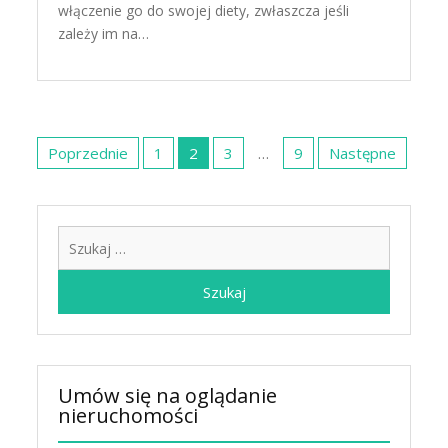
włączenie go do swojej diety, zwłaszcza jeśli
zależy im na…
Stronicowanie
wpisów
Poprzednie
1
2
3
…
9
Następne
Szukaj:
Umów się na oglądanie
nieruchomości