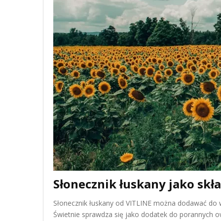
Słonecznik łuskany jako sk
Słonecznik łuskany od VITLINE można dodawać do w
Świetnie sprawdza się jako dodatek do porannych 