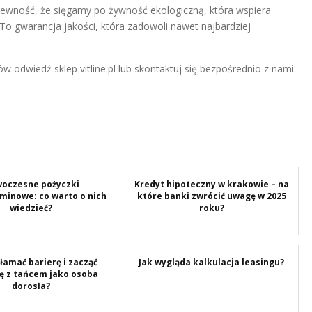
ewność, że sięgamy po żywność ekologiczną, która wspiera
To gwarancja jakości, która zadowoli nawet najbardziej
w odwiedź sklep vitline.pl lub skontaktuj się bezpośrednio z nami:
oczesne pożyczki
Kredyt hipoteczny w krakowie – na
minowe: co warto o nich
które banki zwrócić uwagę w 2025
wiedzieć?
roku?
łamać barierę i zacząć
Jak wygląda kalkulacja leasingu?
ę z tańcem jako osoba
dorosła?