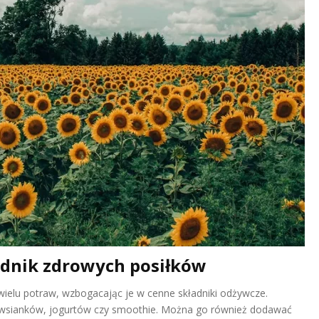
ładnik zdrowych posiłków
ielu potraw, wzbogacając je w cenne składniki odżywcze.
owsianków, jogurtów czy smoothie. Można go również dodawać