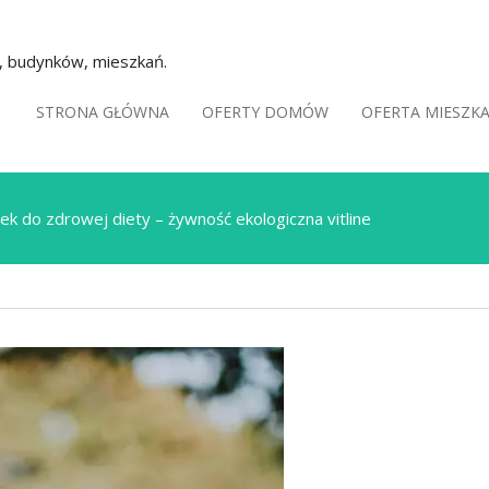
k, budynków, mieszkań.
STRONA GŁÓWNA
OFERTY DOMÓW
OFERTA MIESZK
tek do zdrowej diety – żywność ekologiczna vitline