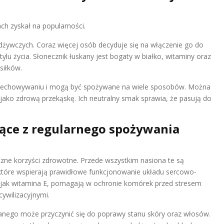
ach zyskał na popularności.
 odżywczych. Coraz więcej osób decyduje się na włączenie go do
tylu życia. Słonecznik łuskany jest bogaty w białko, witaminy oraz
siłków.
przechowywaniu i mogą być spożywane na wiele sposobów. Można
jako zdrową przekąskę. Ich neutralny smak sprawia, że pasują do
ące z regularnego spożywania
czne korzyści zdrowotne. Przede wszystkim nasiona te są
óre wspierają prawidłowe funkcjonowanie układu sercowo-
e jak witamina E, pomagają w ochronie komórek przed stresem
ywilizacyjnymi.
anego może przyczynić się do poprawy stanu skóry oraz włosów.