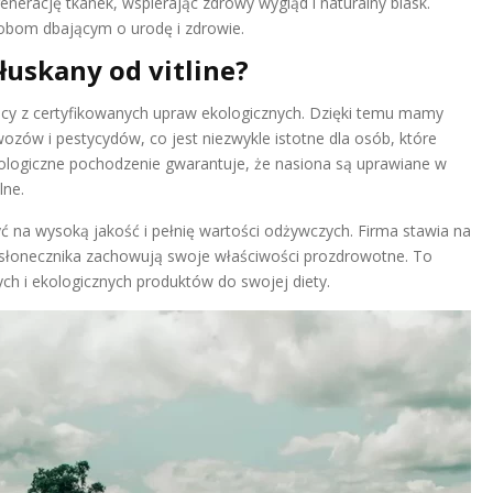
erację tkanek, wspierając zdrowy wygląd i naturalny blask.
obom dbającym o urodę i zdrowie.
łuskany od vitline?
ący z certyfikowanych upraw ekologicznych. Dzięki temu mamy
zów i pestycydów, co jest niezwykle istotne dla osób, które
ologiczne pochodzenie gwarantuje, że nasiona są uprawiane w
lne.
 na wysoką jakość i pełnię wartości odżywczych. Firma stawia na
a słonecznika zachowują swoje właściwości prozdrowotne. To
ch i ekologicznych produktów do swojej diety.