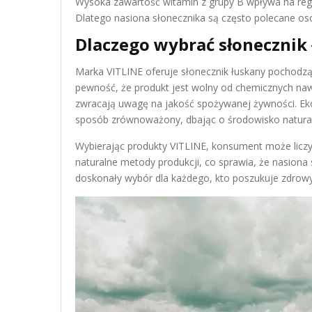
Wysoka zawartość witamin z grupy B wpływa na regen
Dlatego nasiona słonecznika są często polecane os
Dlaczego wybrać słonecznik 
Marka VITLINE oferuje słonecznik łuskany pochodz
pewność, że produkt jest wolny od chemicznych nawo
zwracają uwagę na jakość spożywanej żywności. Ek
sposób zrównoważony, dbając o środowisko natura
Wybierając produkty VITLINE, konsument może liczyć
naturalne metody produkcji, co sprawia, że nasion
doskonały wybór dla każdego, kto poszukuje zdrowy