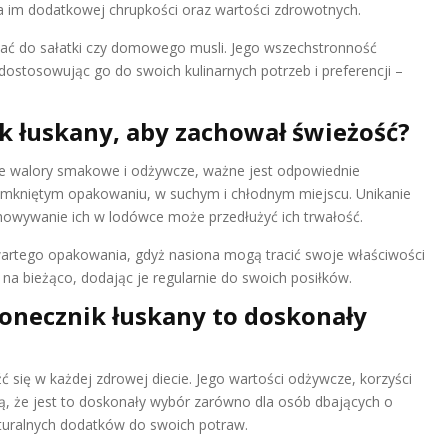
da im dodatkowej chrupkości oraz wartości zdrowotnych.
ać do sałatki czy domowego musli. Jego wszechstronność
ostosowując go do swoich kulinarnych potrzeb i preferencji –
k łuskany, aby zachował świeżość?
e walory smakowe i odżywcze, ważne jest odpowiednie
zamkniętym opakowaniu, w suchym i chłodnym miejscu. Unikanie
echowywanie ich w lodówce może przedłużyć ich trwałość.
artego opakowania, gdyż nasiona mogą tracić swoje właściwości
na bieżąco, dodając je regularnie do swoich posiłków.
onecznik łuskany to doskonały
źć się w każdej zdrowej diecie. Jego wartości odżywcze, korzyści
, że jest to doskonały wybór zarówno dla osób dbających o
naturalnych dodatków do swoich potraw.