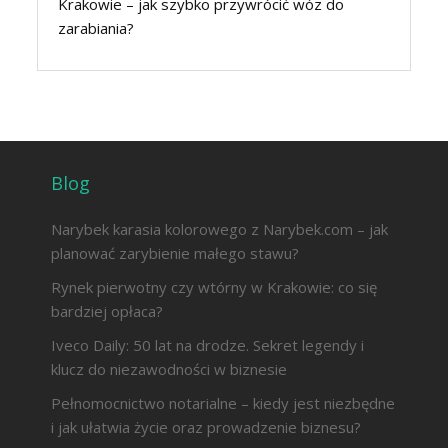
Krakowie – jak szybko przywrócić wóz do
zarabiania?
Blog
Narybek karasia kolorowego z Narybek.com – jak
planować zarybienie małego stawu?
Rynek pierwotny czy wtórny w Krakowie: co się
bardziej opłaca?
Iveco Daily: 50 lat na drodze. Sekret legendy i
klucz do niezawodności w biznesie
Pełnomocnictwo notarialne – kiedy jest niezbędne
i jak ułatwia życie oraz prowadzenie biznesu?