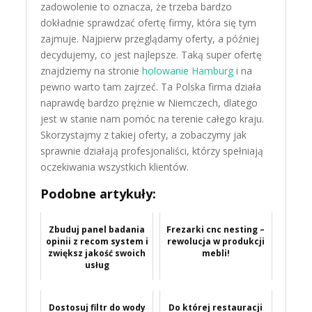
zadowolenie to oznacza, że trzeba bardzo
dokładnie sprawdzać ofertę firmy, która się tym
zajmuje. Najpierw przeglądamy oferty, a później
decydujemy, co jest najlepsze. Taką super ofertę
znajdziemy na stronie
holowanie Hamburg
i na
pewno warto tam zajrzeć. Ta Polska firma działa
naprawdę bardzo prężnie w Niemczech, dlatego
jest w stanie nam pomóc na terenie całego kraju.
Skorzystajmy z takiej oferty, a zobaczymy jak
sprawnie działają profesjonaliści, którzy spełniają
oczekiwania wszystkich klientów.
Podobne artykuły:
Zbuduj panel badania
Frezarki cnc nesting –
opinii z recom system i
rewolucja w produkcji
zwiększ jakość swoich
mebli!
usług
Dostosuj filtr do wody
Do której restauracji