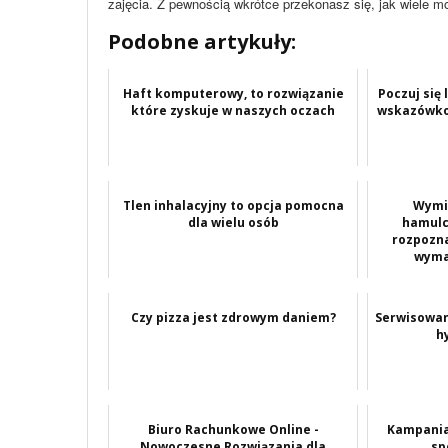
zajęcia. Z pewnością wkrótce przekonasz się, jak wiele m
Podobne artykuły:
Haft komputerowy, to rozwiązanie
Poczuj się
które zyskuje w naszych oczach
wskazówko
Tlen inhalacyjny to opcja pomocna
Wymia
dla wielu osób
hamulc
rozpozna
wyma
Czy pizza jest zdrowym daniem?
Serwisowan
h
Biuro Rachunkowe Online -
Kampania
Nowoczesne Rozwiązania dla
sp