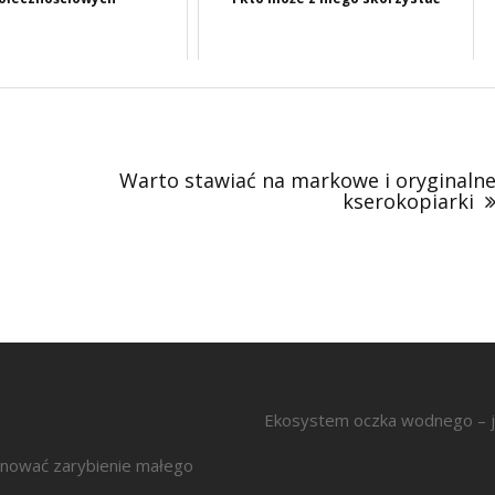
Warto stawiać na markowe i oryginaln
kserokopiarki
Ekosystem oczka wodnego – j
anować zarybienie małego