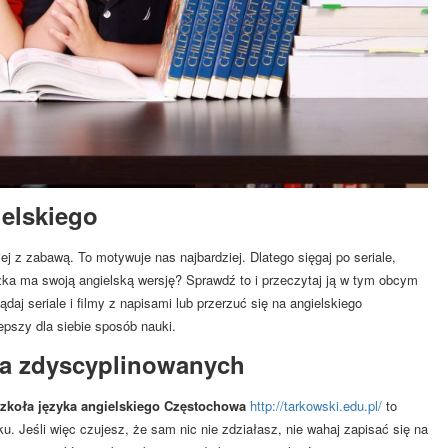
ielskiego
j z zabawą. To motywuje nas najbardziej. Dlatego sięgaj po seriale,
żka ma swoją angielską wersję? Sprawdź to i przeczytaj ją w tym obcym
j seriale i filmy z napisami lub przerzuć się na angielskiego
epszy dla siebie sposób nauki.
dla zdyscyplinowanych
zkoła języka angielskiego Częstochowa
http://tarkowski.edu.pl/
to
. Jeśli więc czujesz, że sam nic nie zdziałasz, nie wahaj zapisać się na