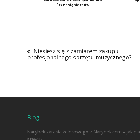
Przedsiębiorców
Nawigacja
wpisu
Niesiesz się z zamiarem zakupu
profesjonalnego sprzętu muzycznego?
Blog
Narybek karasia kolorowego z Narybek.com – jak pl
stawu?