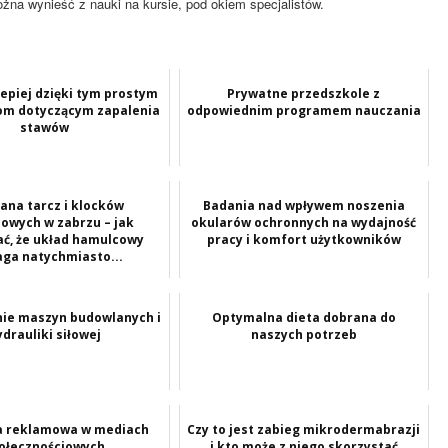
ożna wynieść z nauki na kursie, pod okiem specjalistów.
 lepiej dzięki tym prostym
Prywatne przedszkole z
m dotyczącym zapalenia
odpowiednim programem nauczania
stawów
na tarcz i klocków
Badania nad wpływem noszenia
owych w zabrzu – jak
okularów ochronnych na wydajność
ć, że układ hamulcowy
pracy i komfort użytkowników
ga natychmiasto...
ie maszyn budowlanych i
Optymalna dieta dobrana do
ydrauliki siłowej
naszych potrzeb
 reklamowa w mediach
Czy to jest zabieg mikrodermabrazji
ołecznościowych
i kto może z niego skorzystać