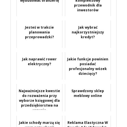
wybudować oranżerię
kompleksowy
przewodnik dla
inwestorów
Jesteś w trakcie
Jak wybrać
planowania
najkorzystniejszy
przeprowadzki?
kredyt?
Jak naprawić rower
Jakie funkcje powinien
elektryczny?
posiadać
profesjonalny wózek
dziecięcy?
Najważniejsze kwestie
Sprawdzony sklep
do rozważenia przy
meblowy online
wyborze księgowej dla
przedsiębiorstwa na
ursusie
Jakie schody marzą się
Reklama Elastyczna W