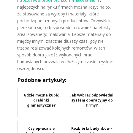
https://www.proof-tech.com/malowanie/
. W
najlepszych na rynku firmach można liczyć na to,
że stosowane są wyroby i materiały, które
pochodzą od uznanych producentów. Oczywiście
przekłada się to bezpośrednio również na efekty
zrealizowanego malowania. Lepsze materiały do
między innymi znacznie dłuższy czas, gdy nie
trzeba realizować kolejnych remontów. W ten
sposób dobra jakość wykonanych prac
budowlanych pozwala w dłuższym czasie uzyskać
oszczędności.
Podobne artykuły:
Gdzie można kupić
Jak wybrać odpowiedni
drabinki
system operacyjny do
gimnastyczne?
firmy?
Czy opłaca się
Rozbiórki budynków –