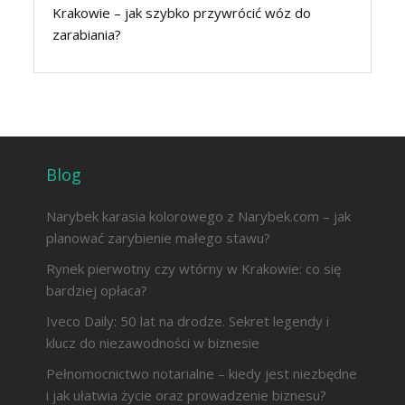
Krakowie – jak szybko przywrócić wóz do
zarabiania?
Blog
Narybek karasia kolorowego z Narybek.com – jak
planować zarybienie małego stawu?
Rynek pierwotny czy wtórny w Krakowie: co się
bardziej opłaca?
Iveco Daily: 50 lat na drodze. Sekret legendy i
klucz do niezawodności w biznesie
Pełnomocnictwo notarialne – kiedy jest niezbędne
i jak ułatwia życie oraz prowadzenie biznesu?