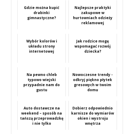
Gdzie można kupić
Najlepsze praktyki
drabinki
zakupowe w
gimnastyczne?
hurtowniach odzieży
reklamowej
Wybór kolorów i
Jak rodzice mogę
układu strony
wspomagać rozwój
internetowej
dziecka?
Na pewno chleb
Nowoczesne trendy -
typowo wiejski
odkryj piękno płytek
przypadnie nam do
gresowych w twoim
gustu
domu
Auto dostawcze na
Dobierz odpowiednio
weekend – sposób na
karnisze do wymiarów
tańszą przeprowadzkę
okien i wystroju
i nie tylko
wnętrza