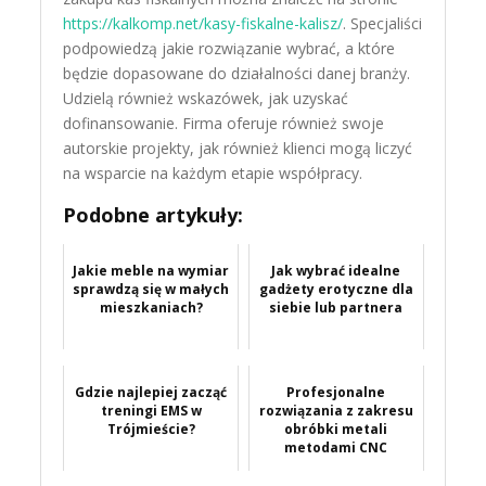
https://kalkomp.net/kasy-fiskalne-kalisz/
. Specjaliści
podpowiedzą jakie rozwiązanie wybrać, a które
będzie dopasowane do działalności danej branży.
Udzielą również wskazówek, jak uzyskać
dofinansowanie. Firma oferuje również swoje
autorskie projekty, jak również klienci mogą liczyć
na wsparcie na każdym etapie współpracy.
Podobne artykuły:
Jakie meble na wymiar
Jak wybrać idealne
sprawdzą się w małych
gadżety erotyczne dla
mieszkaniach?
siebie lub partnera
Gdzie najlepiej zacząć
Profesjonalne
treningi EMS w
rozwiązania z zakresu
Trójmieście?
obróbki metali
metodami CNC