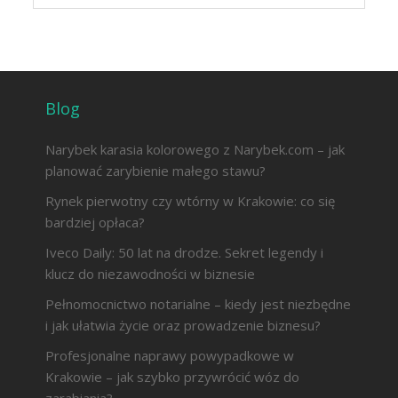
Blog
Narybek karasia kolorowego z Narybek.com – jak
planować zarybienie małego stawu?
Rynek pierwotny czy wtórny w Krakowie: co się
bardziej opłaca?
Iveco Daily: 50 lat na drodze. Sekret legendy i
klucz do niezawodności w biznesie
Pełnomocnictwo notarialne – kiedy jest niezbędne
i jak ułatwia życie oraz prowadzenie biznesu?
Profesjonalne naprawy powypadkowe w
Krakowie – jak szybko przywrócić wóz do
zarabiania?