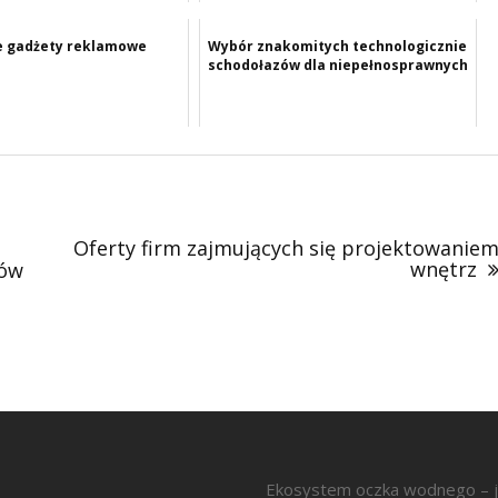
e gadżety reklamowe
Wybór znakomitych technologicznie
schodołazów dla niepełnosprawnych
Oferty firm zajmujących się projektowanie
wnętrz
ców
Ekosystem oczka wodnego – j