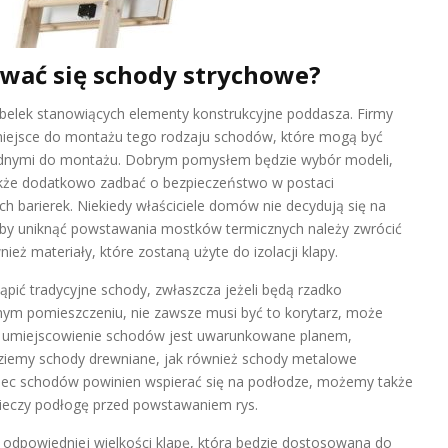
wać się schody strychowe?
elek stanowiących elementy konstrukcyjne poddasza. Firmy
miejsce do montażu tego rodzaju schodów, które mogą być
ędnymi do montażu. Dobrym pomysłem będzie wybór modeli,
także dodatkowo zadbać o bezpieczeństwo w postaci
h barierek. Niekiedy właściciele domów nie decydują się na
 aby uniknąć powstawania mostków termicznych należy zwrócić
ż materiały, które zostaną użyte do izolacji klapy.
pić tradycyjne schody, zwłaszcza jeżeli będą rzadko
 pomieszczeniu, nie zawsze musi być to korytarz, może
edy umiejscowienie schodów jest uwarunkowane planem,
dziemy schody drewniane, jak również schody metalowe
niec schodów powinien wspierać się na podłodze, możemy także
pieczy podłogę przed powstawaniem rys.
odpowiedniej wielkości klapę, która będzie dostosowana do