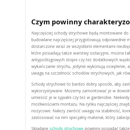
Czym powinny charakteryzo
Najczęściej schody strychowe będą montowane do b
budowlane najczęściej przygotowują odpowiednie 
dostarczone wraz ze wszystkimi elementami niezb
które posiadają także warstwy izolacyjne, można 
antypoślizgowych stopni czy też dodatkowych wąskic
wykańczanie strychu, jedynie wykonują ocieplenie,
uwagę na szczelność schodów strychowych, jak równie
Schody strychowe to bardzo dobry sposób, aby zastą
wykorzystywane. Możemy zamontować je w dowolnym
umieścić je w sypialni czy też w garderobie. Nieki
możliwościami montażu. Na rynku najczęściej znaj
nożycowe. Należy zwrócić uwagę na stabilność, ko
zastosować na nim specjalny materiał, który zabez
Składane
schody strychowe
powinny posiadać także 