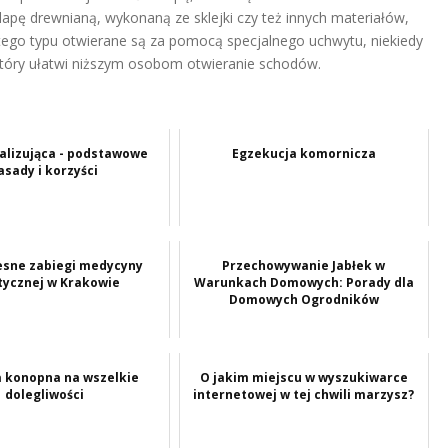
pę drewnianą, wykonaną ze sklejki czy też innych materiałów,
ego typu otwierane są za pomocą specjalnego uchwytu, niekiedy
który ułatwi niższym osobom otwieranie schodów.
kalizująca - podstawowe
Egzekucja komornicza
asady i korzyści
sne zabiegi medycyny
Przechowywanie Jabłek w
tycznej w Krakowie
Warunkach Domowych: Porady dla
Domowych Ogrodników
 konopna na wszelkie
O jakim miejscu w wyszukiwarce
dolegliwości
internetowej w tej chwili marzysz?