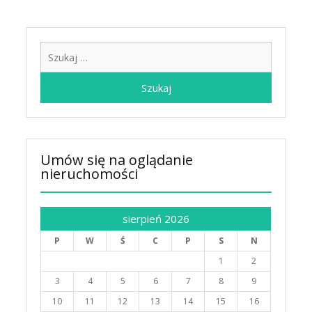
Szukaj:
Umów się na oglądanie
nieruchomości
sierpień 2026
P
W
Ś
C
P
S
N
1
2
3
4
5
6
7
8
9
10
11
12
13
14
15
16