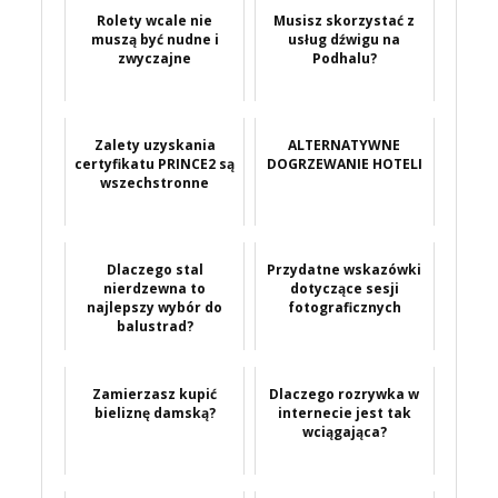
Rolety wcale nie
Musisz skorzystać z
muszą być nudne i
usług dźwigu na
zwyczajne
Podhalu?
Zalety uzyskania
ALTERNATYWNE
certyfikatu PRINCE2 są
DOGRZEWANIE HOTELI
wszechstronne
Dlaczego stal
Przydatne wskazówki
nierdzewna to
dotyczące sesji
najlepszy wybór do
fotograficznych
balustrad?
Zamierzasz kupić
Dlaczego rozrywka w
bieliznę damską?
internecie jest tak
wciągająca?