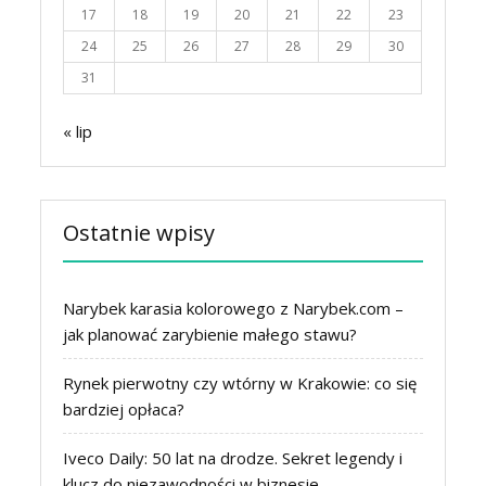
17
18
19
20
21
22
23
24
25
26
27
28
29
30
31
« lip
Ostatnie wpisy
Narybek karasia kolorowego z Narybek.com –
jak planować zarybienie małego stawu?
Rynek pierwotny czy wtórny w Krakowie: co się
bardziej opłaca?
Iveco Daily: 50 lat na drodze. Sekret legendy i
klucz do niezawodności w biznesie