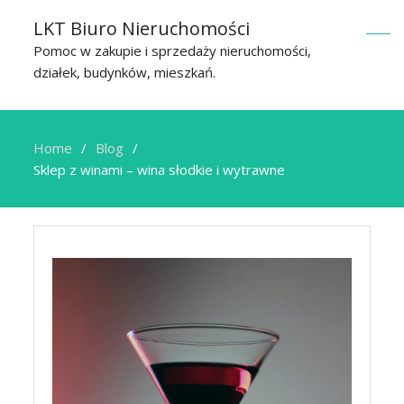
LKT Biuro Nieruchomości
Pomoc w zakupie i sprzedaży nieruchomości,
działek, budynków, mieszkań.
Home
Blog
Sklep z winami – wina słodkie i wytrawne