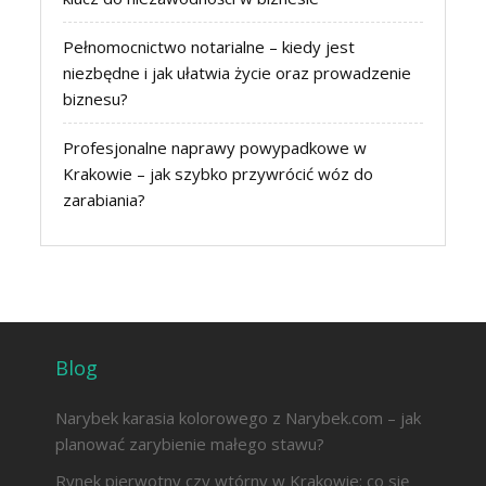
Pełnomocnictwo notarialne – kiedy jest
niezbędne i jak ułatwia życie oraz prowadzenie
biznesu?
Profesjonalne naprawy powypadkowe w
Krakowie – jak szybko przywrócić wóz do
zarabiania?
Blog
Narybek karasia kolorowego z Narybek.com – jak
planować zarybienie małego stawu?
Rynek pierwotny czy wtórny w Krakowie: co się