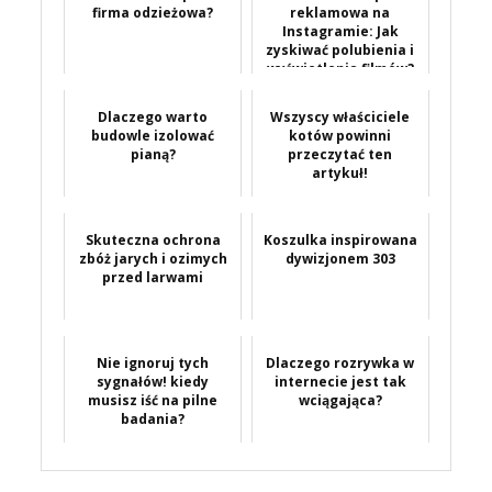
firma odzieżowa?
reklamowa na
Instagramie: Jak
zyskiwać polubienia i
wyświetlenia filmów?
Dlaczego warto
Wszyscy właściciele
budowle izolować
kotów powinni
pianą?
przeczytać ten
artykuł!
Skuteczna ochrona
Koszulka inspirowana
zbóż jarych i ozimych
dywizjonem 303
przed larwami
Nie ignoruj tych
Dlaczego rozrywka w
sygnałów! kiedy
internecie jest tak
musisz iść na pilne
wciągająca?
badania?