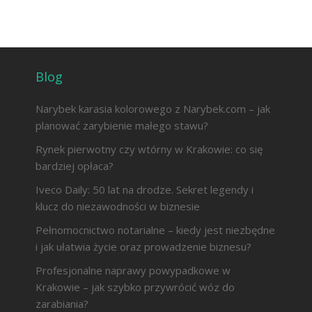
Blog
Narybek karasia kolorowego z Narybek.com – jak
planować zarybienie małego stawu?
Rynek pierwotny czy wtórny w Krakowie: co się
bardziej opłaca?
Iveco Daily: 50 lat na drodze. Sekret legendy i
klucz do niezawodności w biznesie
Pełnomocnictwo notarialne – kiedy jest niezbędne
i jak ułatwia życie oraz prowadzenie biznesu?
Profesjonalne naprawy powypadkowe w
Krakowie – jak szybko przywrócić wóz do
zarabiania?