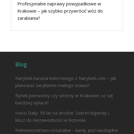
Profesjonalne naprawy powypadkowe w
Krakowie – jak szybko przywrócić wóz do
zarabiania?
Blog
Narybek karasia kolorowego z Narybek.com – jak
planować zarybienie małego stawu?
Rynek pierwotny czy wtórny w Krakowie: co się
bardziej opłaca?
Iveco Daily: 50 lat na drodze. Sekret legendy i
klucz do niezawodności w biznesie
Pełnomocnictwo notarialne – kiedy jest niezbędne