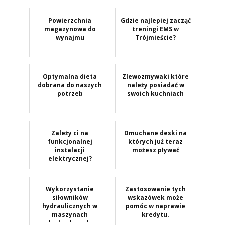
Powierzchnia
Gdzie najlepiej zacząć
magazynowa do
treningi EMS w
wynajmu
Trójmieście?
Optymalna dieta
Zlewozmywaki które
dobrana do naszych
należy posiadać w
potrzeb
swoich kuchniach
Zależy ci na
Dmuchane deski na
funkcjonalnej
których już teraz
instalacji
możesz pływać
elektrycznej?
Wykorzystanie
Zastosowanie tych
siłowników
wskazówek może
hydraulicznych w
pomóc w naprawie
maszynach
kredytu.
budowlanych