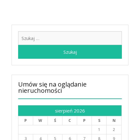
Szukaj:
Umów się na oglądanie
nieruchomości
sierpień 2026
P
W
Ś
C
P
S
N
1
2
3
4
5
6
7
8
9