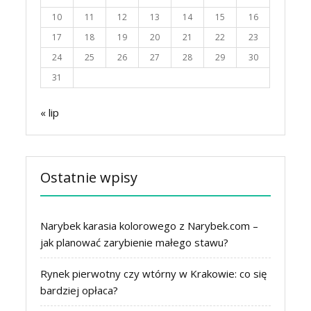
10
11
12
13
14
15
16
17
18
19
20
21
22
23
24
25
26
27
28
29
30
31
« lip
Ostatnie wpisy
Narybek karasia kolorowego z Narybek.com –
jak planować zarybienie małego stawu?
Rynek pierwotny czy wtórny w Krakowie: co się
bardziej opłaca?