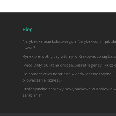
Blog
Narybek karasia kolorowego z Narybek.com – jak pl
stawu?
Rynek pierwotny czy wtórny w Krakowie: co się bard
Iveco Daily: 50 lat na drodze. Sekret legendy i kluc
Pełnomocnictwo notarialne – kiedy jest niezbędne i j
prowadzenie biznesu?
Profesjonalne naprawy powypadkowe w Krakowie – 
zarabiania?