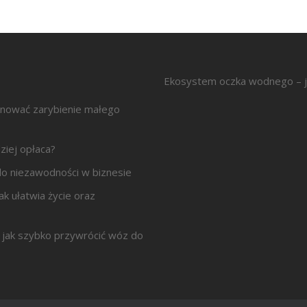
Ekosystem oczka wodnego – j
anować zarybienie małego
ziej opłaca?
z do niezawodności w biznesie
ak ułatwia życie oraz
jak szybko przywrócić wóz do