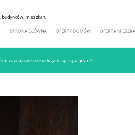
k, budynków, mieszkań.
STRONA GŁÓWNA
OFERTY DOMÓW
OFERTA MIESZK
firm zajmujących się usługami sprzątającymi?