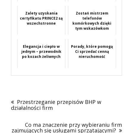
przyjemnością?
Zalety uzyskania
Zostań mistrzem
certyfikatu PRINCE2 są
telefonów
wszechstronne
komórkowych dzięki
tym wskazówkom
Elegancja i ciepło w
Porady, które pomogą
jednym – przewodnik
Ci sprzedać cenną
po kozach żeliwnych
nieruchomość
Nawigacja
wpisu
Przestrzeganie przepisów BHP w
działalności firm
Co ma znaczenie przy wybieraniu firm
zajmujących się usługami sprzątającymi?