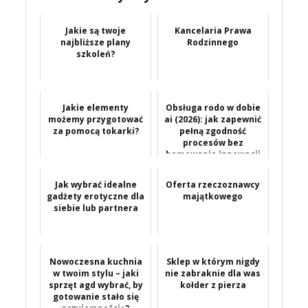
Jakie są twoje
Kancelaria Prawa
najbliższe plany
Rodzinnego
szkoleń?
Jakie elementy
Obsługa rodo w dobie
możemy przygotować
ai (2026): jak zapewnić
za pomocą tokarki?
pełną zgodność
procesów bez
hamowania innowacji
w twoje...
Jak wybrać idealne
Oferta rzeczoznawcy
gadżety erotyczne dla
majątkowego
siebie lub partnera
Nowoczesna kuchnia
Sklep w którym nigdy
w twoim stylu – jaki
nie zabraknie dla was
sprzęt agd wybrać, by
kołder z pierza
gotowanie stało się