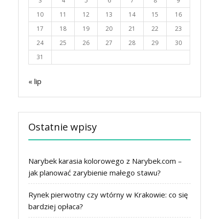
3
4
5
6
7
8
9
10
11
12
13
14
15
16
17
18
19
20
21
22
23
24
25
26
27
28
29
30
31
« lip
Ostatnie wpisy
Narybek karasia kolorowego z Narybek.com –
jak planować zarybienie małego stawu?
Rynek pierwotny czy wtórny w Krakowie: co się
bardziej opłaca?