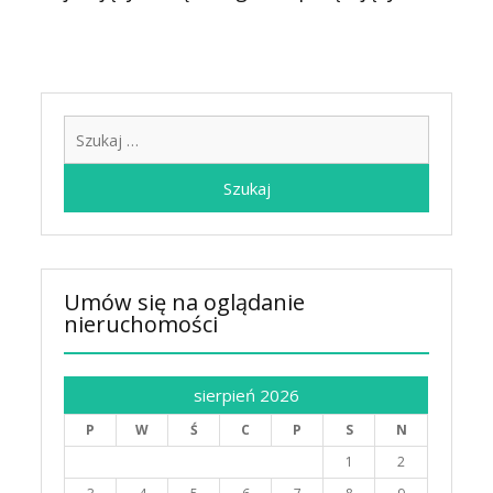
Szukaj:
Umów się na oglądanie
nieruchomości
sierpień 2026
P
W
Ś
C
P
S
N
1
2