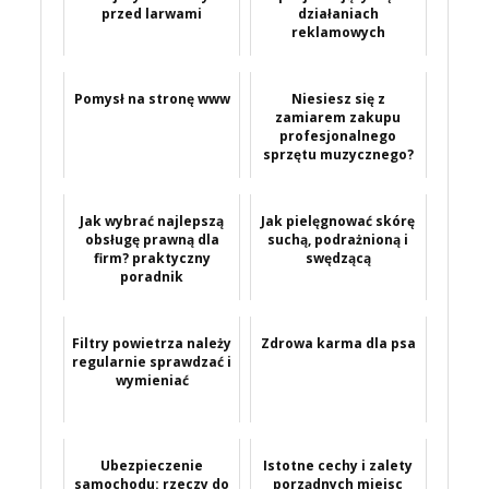
przed larwami
działaniach
reklamowych
Pomysł na stronę www
Niesiesz się z
zamiarem zakupu
profesjonalnego
sprzętu muzycznego?
Jak wybrać najlepszą
Jak pielęgnować skórę
obsługę prawną dla
suchą, podrażnioną i
firm? praktyczny
swędzącą
poradnik
Filtry powietrza należy
Zdrowa karma dla psa
regularnie sprawdzać i
wymieniać
Ubezpieczenie
Istotne cechy i zalety
samochodu: rzeczy do
porządnych miejsc