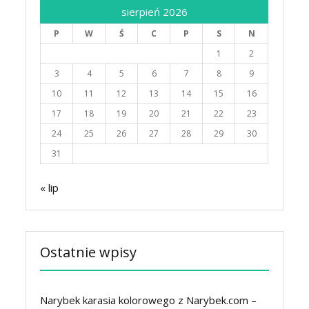
sierpień 2026
P
W
Ś
C
P
S
N
1
2
3
4
5
6
7
8
9
10
11
12
13
14
15
16
17
18
19
20
21
22
23
24
25
26
27
28
29
30
31
« lip
Ostatnie wpisy
Narybek karasia kolorowego z Narybek.com –