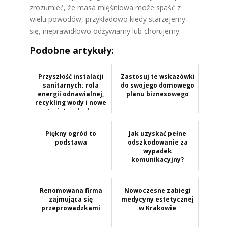
zrozumieć, że masa mięśniowa może spaść z
wielu powodów, przykładowo kiedy starzejemy
się, nieprawidłowo odżywiamy lub chorujemy.
Podobne artykuły:
Przyszłość instalacji
Zastosuj te wskazówki
sanitarnych: rola
do swojego domowego
energii odnawialnej,
planu biznesowego
recykling wody i nowe
materiały w budow...
Piękny ogród to
Jak uzyskać pełne
podstawa
odszkodowanie za
wypadek
komunikacyjny?
Renomowana firma
Nowoczesne zabiegi
zajmująca się
medycyny estetycznej
przeprowadzkami
w Krakowie