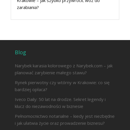
Krakowie – jak szybko przywrócić wóz do
zarabiania?
Blog
Narybek karasia kolorowego z Narybek.com – jak
planować zarybienie małego stawu?
Rynek pierwotny czy wtórny w Krakowie: co się
bardziej opłaca?
Iveco Daily: 50 lat na drodze. Sekret legendy i
klucz do niezawodności w biznesie
Pełnomocnictwo notarialne – kiedy jest niezbędne
i jak ułatwia życie oraz prowadzenie biznesu?