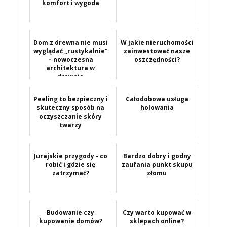
komfort i wygoda
Dom z drewna nie musi
W jakie nieruchomości
wyglądać „rustykalnie”
zainwestować nasze
– nowoczesna
oszczędności?
architektura w
drewnie
Peeling to bezpieczny i
Całodobowa usługa
skuteczny sposób na
holowania
oczyszczanie skóry
twarzy
Jurajskie przygody - co
Bardzo dobry i godny
robić i gdzie się
zaufania punkt skupu
zatrzymać?
złomu
Budowanie czy
Czy warto kupować w
kupowanie domów?
sklepach online?