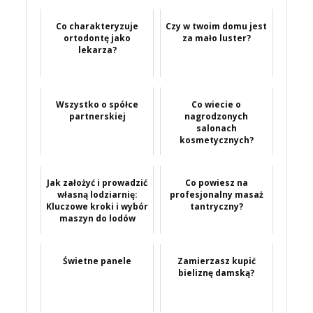
Co charakteryzuje
Czy w twoim domu jest
ortodontę jako
za mało luster?
lekarza?
Wszystko o spółce
Co wiecie o
partnerskiej
nagrodzonych
salonach
kosmetycznych?
Jak założyć i prowadzić
Co powiesz na
własną lodziarnię:
profesjonalny masaż
Kluczowe kroki i wybór
tantryczny?
maszyn do lodów
Świetne panele
Zamierzasz kupić
bieliznę damską?