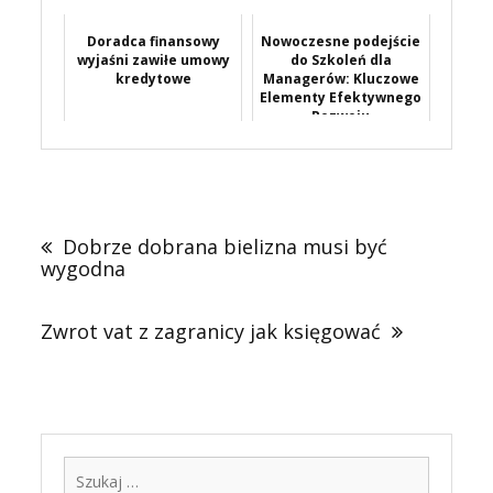
Doradca finansowy
Nowoczesne podejście
wyjaśni zawiłe umowy
do Szkoleń dla
kredytowe
Managerów: Kluczowe
Elementy Efektywnego
Rozwoju
Kierowniczych U...
Nawigacja
wpisu
Dobrze dobrana bielizna musi być
wygodna
Zwrot vat z zagranicy jak księgować
Szukaj: