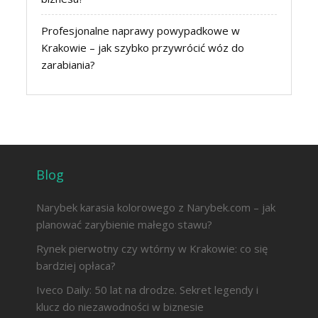
Profesjonalne naprawy powypadkowe w
Krakowie – jak szybko przywrócić wóz do
zarabiania?
Blog
Narybek karasia kolorowego z Narybek.com – jak
planować zarybienie małego stawu?
Rynek pierwotny czy wtórny w Krakowie: co się
bardziej opłaca?
Iveco Daily: 50 lat na drodze. Sekret legendy i
klucz do niezawodności w biznesie