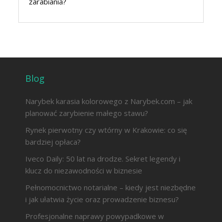
zarabiania?
Blog
Narybek karasia kolorowego z Narybek.com – jak
planować zarybienie małego stawu?
Rynek pierwotny czy wtórny w Krakowie: co się
bardziej opłaca?
Iveco Daily: 50 lat na drodze. Sekret legendy i
klucz do niezawodności w biznesie
Pełnomocnictwo notarialne – kiedy jest niezbędne
i jak ułatwia życie oraz prowadzenie biznesu?
Profesjonalne naprawy powypadkowe w