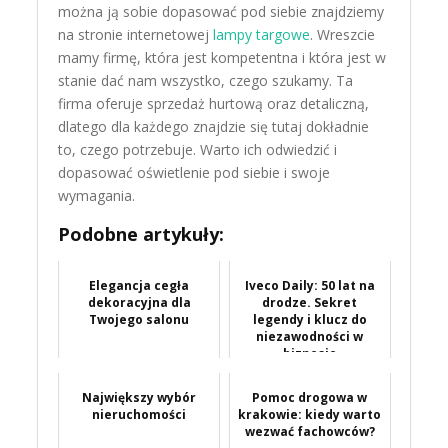
można ją sobie dopasować pod siebie znajdziemy
na stronie internetowej
lampy targowe
. Wreszcie
mamy firmę, która jest kompetentna i która jest w
stanie dać nam wszystko, czego szukamy. Ta
firma oferuje sprzedaż hurtową oraz detaliczną,
dlatego dla każdego znajdzie się tutaj dokładnie
to, czego potrzebuje. Warto ich odwiedzić i
dopasować oświetlenie pod siebie i swoje
wymagania.
Podobne artykuły:
Elegancja cegła
Iveco Daily: 50 lat na
dekoracyjna dla
drodze. Sekret
Twojego salonu
legendy i klucz do
niezawodności w
biznesie
Największy wybór
Pomoc drogowa w
nieruchomości
krakowie: kiedy warto
wezwać fachowców?