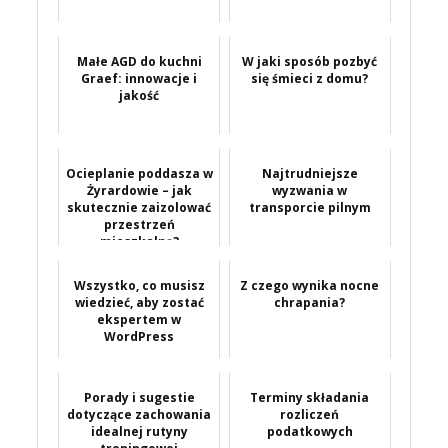
Małe AGD do kuchni
W jaki sposób pozbyć
Graef: innowacje i
się śmieci z domu?
jakość
Ocieplanie poddasza w
Najtrudniejsze
Żyrardowie – jak
wyzwania w
skutecznie zaizolować
transporcie pilnym
przestrzeń
mieszkalną?
Wszystko, co musisz
Z czego wynika nocne
wiedzieć, aby zostać
chrapania?
ekspertem w
WordPress
Porady i sugestie
Terminy składania
dotyczące zachowania
rozliczeń
idealnej rutyny
podatkowych