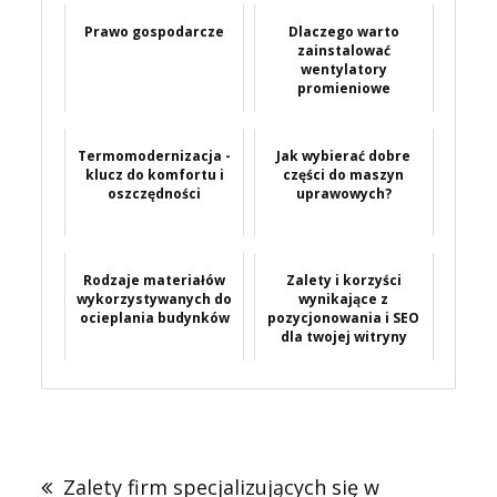
Prawo gospodarcze
Dlaczego warto
zainstalować
wentylatory
promieniowe
Termomodernizacja -
Jak wybierać dobre
klucz do komfortu i
części do maszyn
oszczędności
uprawowych?
Rodzaje materiałów
Zalety i korzyści
wykorzystywanych do
wynikające z
ocieplania budynków
pozycjonowania i SEO
dla twojej witryny
Nawigacja
wpisu
Zalety firm specjalizujących się w