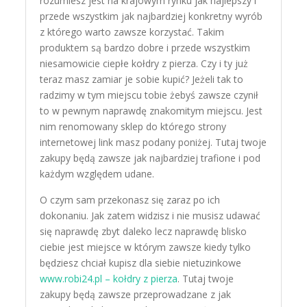
rozumiesz jest na krajowym rynku jak najlepszy i
przede wszystkim jak najbardziej konkretny wyrób
z którego warto zawsze korzystać. Takim
produktem są bardzo dobre i przede wszystkim
niesamowicie ciepłe kołdry z pierza. Czy i ty już
teraz masz zamiar je sobie kupić? Jeżeli tak to
radzimy w tym miejscu tobie żebyś zawsze czynił
to w pewnym naprawdę znakomitym miejscu. Jest
nim renomowany sklep do którego strony
internetowej link masz podany poniżej. Tutaj twoje
zakupy będą zawsze jak najbardziej trafione i pod
każdym względem udane.
O czym sam przekonasz się zaraz po ich
dokonaniu. Jak zatem widzisz i nie musisz udawać
się naprawdę zbyt daleko lecz naprawdę blisko
ciebie jest miejsce w którym zawsze kiedy tylko
będziesz chciał kupisz dla siebie nietuzinkowe
www.robi24.pl – kołdry z pierza
. Tutaj twoje
zakupy będą zawsze przeprowadzane z jak