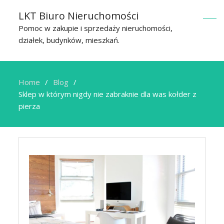
LKT Biuro Nieruchomości
Pomoc w zakupie i sprzedaży nieruchomości,
działek, budynków, mieszkań.
Home
Blog
Sklep w którym nigdy nie zabraknie dla was kołder z
pierza