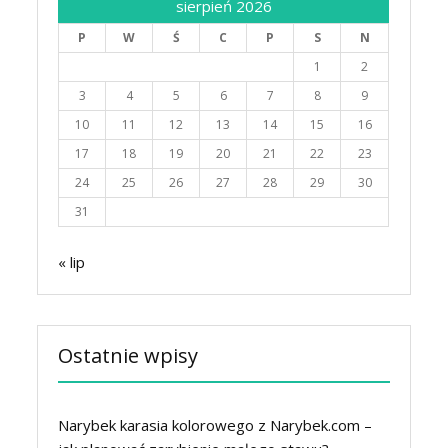
sierpień 2026
P
W
Ś
C
P
S
N
1
2
3
4
5
6
7
8
9
10
11
12
13
14
15
16
17
18
19
20
21
22
23
24
25
26
27
28
29
30
31
« lip
Ostatnie wpisy
Narybek karasia kolorowego z Narybek.com –