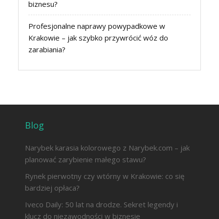
biznesu?
Profesjonalne naprawy powypadkowe w
Krakowie – jak szybko przywrócić wóz do
zarabiania?
Blog
Narybek karasia kolorowego z Narybek.com – jak
planować zarybienie małego stawu?
Rynek pierwotny czy wtórny w Krakowie: co się
bardziej opłaca?
Iveco Daily: 50 lat na drodze. Sekret legendy i
klucz do niezawodności w biznesie