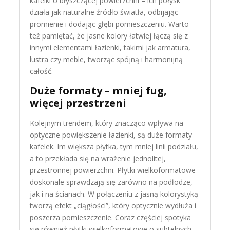
kafelki o błyszczącej powierzchni – ich połysk
działa jak naturalne źródło światła, odbijając
promienie i dodając głębi pomieszczeniu. Warto
też pamiętać, że jasne kolory łatwiej łączą się z
innymi elementami łazienki, takimi jak armatura,
lustra czy meble, tworząc spójną i harmonijną
całość.
Duże formaty – mniej fug,
więcej przestrzeni
Kolejnym trendem, który znacząco wpływa na
optyczne powiększenie łazienki, są duże formaty
kafelek. Im większa płytka, tym mniej linii podziału,
a to przekłada się na wrażenie jednolitej,
przestronnej powierzchni. Płytki wielkoformatowe
doskonale sprawdzają się zarówno na podłodze,
jak i na ścianach. W połączeniu z jasną kolorystyką
tworzą efekt „ciągłości”, który optycznie wydłuża i
poszerza pomieszczenie. Coraz częściej spotyka
się również płytki wielkoformatowe o subtelnych