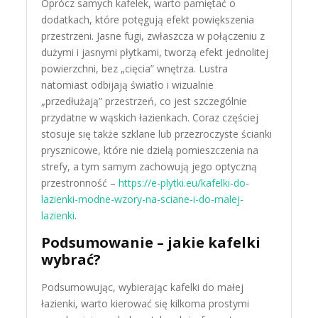
Oprócz samych kafelek, warto pamiętać o
dodatkach, które potęgują efekt powiększenia
przestrzeni. Jasne fugi, zwłaszcza w połączeniu z
dużymi i jasnymi płytkami, tworzą efekt jednolitej
powierzchni, bez „cięcia” wnętrza. Lustra
natomiast odbijają światło i wizualnie
„przedłużają” przestrzeń, co jest szczególnie
przydatne w wąskich łazienkach. Coraz częściej
stosuje się także szklane lub przezroczyste ścianki
prysznicowe, które nie dzielą pomieszczenia na
strefy, a tym samym zachowują jego optyczną
przestronność –
https://e-plytki.eu/kafelki-do-
lazienki-modne-wzory-na-sciane-i-do-malej-
lazienki
.
Podsumowanie – jakie kafelki
wybrać?
Podsumowując, wybierając kafelki do małej
łazienki, warto kierować się kilkoma prostymi