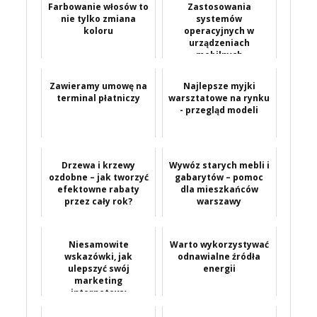
Farbowanie włosów to
Zastosowania
nie tylko zmiana
systemów
koloru
operacyjnych w
urządzeniach
mobilnych
Zawieramy umowę na
Najlepsze myjki
terminal płatniczy
warsztatowe na rynku
- przegląd modeli
Drzewa i krzewy
Wywóz starych mebli i
ozdobne – jak tworzyć
gabarytów – pomoc
efektowne rabaty
dla mieszkańców
przez cały rok?
warszawy
Niesamowite
Warto wykorzystywać
wskazówki, jak
odnawialne źródła
ulepszyć swój
energii
marketing
internetowy