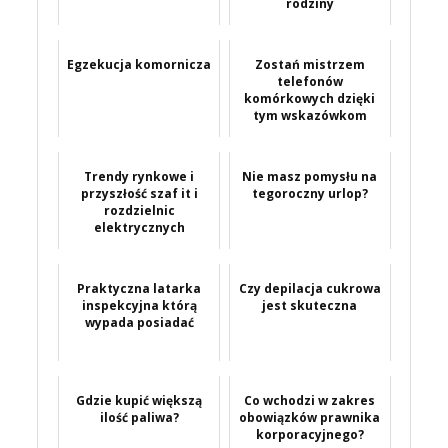
rodziny
Egzekucja komornicza
Zostań mistrzem
telefonów
komórkowych dzięki
tym wskazówkom
Trendy rynkowe i
Nie masz pomysłu na
przyszłość szaf it i
tegoroczny urlop?
rozdzielnic
elektrycznych
Praktyczna latarka
Czy depilacja cukrowa
inspekcyjna którą
jest skuteczna
wypada posiadać
Gdzie kupić większą
Co wchodzi w zakres
ilość paliwa?
obowiązków prawnika
korporacyjnego?