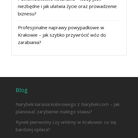
niezbędne i jak ułatwia życie oraz prowadzenie
biznesu?
Profesjonalne naprawy powypadkowe w
Krakowie – jak szybko przywrócić wóz do
zarabiania?
Blog
Narybek karasia kolorowego z Narybek.com – jak
planować zarybienie małego stawu?
Rynek pierwotny czy wtórny w Krakowie: co się
bardziej opłaca?