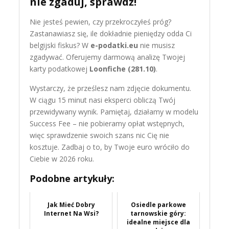
nie zgaduj, sprawdź!
Nie jesteś pewien, czy przekroczyłeś próg?
Zastanawiasz się, ile dokładnie pieniędzy odda Ci
belgijski fiskus? W
e-podatki.eu
nie musisz
zgadywać. Oferujemy darmową analizę Twojej
karty podatkowej
Loonfiche (281.10)
.
Wystarczy, że prześlesz nam zdjęcie dokumentu.
W ciągu 15 minut nasi eksperci obliczą Twój
przewidywany wynik. Pamiętaj, działamy w modelu
Success Fee – nie pobieramy opłat wstępnych,
więc sprawdzenie swoich szans nic Cię nie
kosztuje. Zadbaj o to, by Twoje euro wróciło do
Ciebie w 2026 roku.
Podobne artykuły:
Jak Mieć Dobry
Osiedle parkowe
Internet Na Wsi?
tarnowskie góry:
idealne miejsce dla