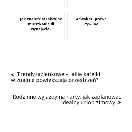
Jak znaleźć atrakcyjne
Adwokat- prawo
mieszkanie di
cywilne
wynajęcia?
Nawigacja
wpisu
Trendy łazienkowe – jakie kafelki
wizualnie powiększają przestrzeń?
Rodzinne wyjazdy na narty: jak zaplanować
idealny urlop zimowy