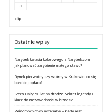
31
« lip
Ostatnie wpisy
Narybek karasia kolorowego z Narybek.com –
jak planować zarybienie małego stawu?
Rynek pierwotny czy wtórny w Krakowie: co się
bardziej opłaca?
Iveco Daily: 50 lat na drodze. Sekret legendy i
klucz do niezawodności w biznesie
Pełnomocnictwo notarialne – kiedy jest