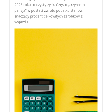
2026 roku to czysty zysk. Często „trzynasta
pensja” w postaci zwrotu podatku stanowi
znaczący procent całkowitych zarobków z
wyjazdu.