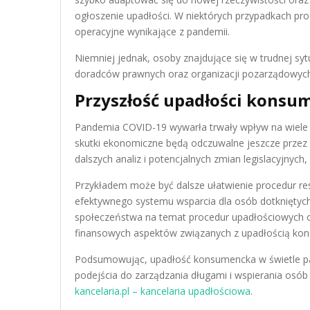
ogłoszenie upadłości. W niektórych przypadkach pr
operacyjne wynikające z pandemii.
Niemniej jednak, osoby znajdujące się w trudnej syt
doradców prawnych oraz organizacji pozarządowych,
Przyszłość upadłości konsu
Pandemia COVID-19 wywarła trwały wpływ na wiele a
skutki ekonomiczne będą odczuwalne jeszcze przez w
dalszych analiz i potencjalnych zmian legislacyjnyc
Przykładem może być dalsze ułatwienie procedur res
efektywnego systemu wsparcia dla osób dotkniętyc
społeczeństwa na temat procedur upadłościowych or
finansowych aspektów związanych z upadłością ko
Podsumowując, upadłość konsumencka w świetle pa
podejścia do zarządzania długami i wspierania osób 
kancelaria.pl – kancelaria upadłościowa
.