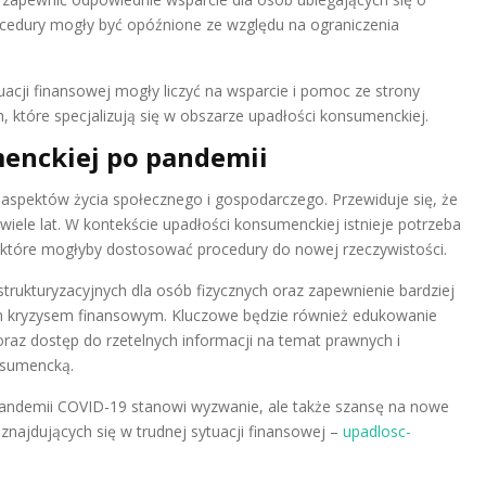
ocedury mogły być opóźnione ze względu na ograniczenia
uacji finansowej mogły liczyć na wsparcie i pomoc ze strony
 które specjalizują się w obszarze upadłości konsumenckiej.
menckiej po pandemii
spektów życia społecznego i gospodarczego. Przewiduje się, że
iele lat. W kontekście upadłości konsumenckiej istnieje potrzeba
h, które mogłyby dostosować procedury do nowej rzeczywistości.
trukturyzacyjnych dla osób fizycznych oraz zapewnienie bardziej
h kryzysem finansowym. Kluczowe będzie również edukowanie
az dostęp do rzetelnych informacji na temat prawnych i
nsumencką.
ndemii COVID-19 stanowi wyzwanie, ale także szansę na nowe
znajdujących się w trudnej sytuacji finansowej –
upadlosc-