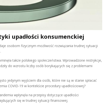
yki upadłości konsumenckiej
daje osobom fizycznym możliwość rozwiązania trudnej sytuacji
.
 ominęła także polskiego społeczeństwa. Wprowadzone restrykcje,
iły do wzrostu liczby osób borykających się z problemami
ęsto jedynym wyjściem dla osób, które nie są w stanie spłacać
emia COVID-19 w kontekście procedury upadłościowej?
andemia wpłynęła na przepisy dotyczące upadłości
jdujących się w trudnej sytuacji finansowej.