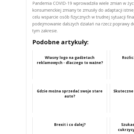
Pandemia COVID-19 wprowadziła wiele zmian w życi
konsumenckiej zmiany te zmusiły do adaptacji istn
celu wsparcie osób fizycznych w trudnej sytuacji fi
podejmowanie dalszych działań na rzecz poprawy d
tym zakresie.
Podobne artykuły:
Własny logo na gadżetach
Rozli
reklamowych - dlaczego to ważne?
Gdzie można sprzedać swoje stare
Skuteczne
auto?
Brexit i co dalej?
Szukas
cukrzyc