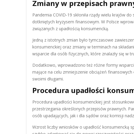
Zmiany w przepisach prawn
Pandemia COVID-19 skłoniła rządy wielu krajów do sz
dotkniętych kryzysem finansowym. W Polsce wprowa
związanych z upadłością konsumencką.
Jedną z istotnych zmian było tymczasowe zawiesze
konsumenckiej oraz zmiany w terminach na składanie
wsparcie dla osób fizycznych, które znalazły się w t
Dodatkowo, wprowadzono też różne formy wsparcia 
mające na celu zmniejszenie obciążeń finansowych o
swoimi długami.
Procedura upadłości konsum
Procedura upadłości konsumenckiej jest stosunko
przestrzegania określonych przepisów prawnych. 
osób upadających, jak i dla sądów oraz komisji nadz
Wzrost liczby wniosków o upadłość konsumencką s
szybko adaptować się do nowej rzeczywistości oraz