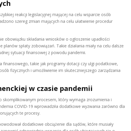
ych
ybkiej reakcji legislacyjnej mającej na celu wsparcie osób
dzono szereg zmian mających na celu ułatwienie procedur
nie obowiązku składania wniosków o ogłoszenie upadłości
 planów spłaty zobowiązań. Takie działania miały na celu dalsze
rudnej sytuacji finansowej z powodu pandemii.
finansowego, takie jak programy dotacji czy ulgi podatkowe,
sób fizycznych i umożliwienie im skuteczniejszego zarządzania
enckiej w czasie pandemii
wo skomplikowanym procesem, który wymaga zrozumienia i
Pandemia COVID-19 wprowadziła dodatkowe wyzwania zarówno dla
orujących te procesy.
powodował dodatkowe obciążenie dla sądów, które musiały
 zapewnić odpowiednie wsparcie dla osób ubiegających się o