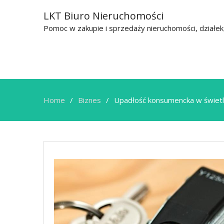
LKT Biuro Nieruchomości
Pomoc w zakupie i sprzedaży nieruchomości, działe
Home
Biznes
Upadłość konsumencka w świetl