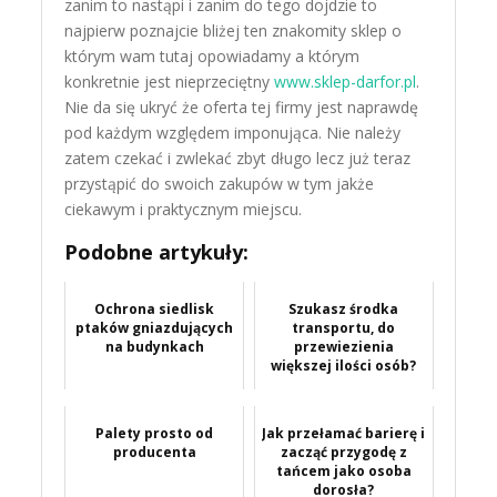
zanim to nastąpi i zanim do tego dojdzie to
najpierw poznajcie bliżej ten znakomity sklep o
którym wam tutaj opowiadamy a którym
konkretnie jest nieprzeciętny
www.sklep-darfor.pl
.
Nie da się ukryć że oferta tej firmy jest naprawdę
pod każdym względem imponująca. Nie należy
zatem czekać i zwlekać zbyt długo lecz już teraz
przystąpić do swoich zakupów w tym jakże
ciekawym i praktycznym miejscu.
Podobne artykuły:
Ochrona siedlisk
Szukasz środka
ptaków gniazdujących
transportu, do
na budynkach
przewiezienia
większej ilości osób?
Palety prosto od
Jak przełamać barierę i
producenta
zacząć przygodę z
tańcem jako osoba
dorosła?