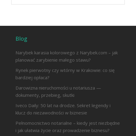
Blog
Narybek karasia kolorowego z Narybek.com – jak
planować zarybienie małego stawu?
Rynek pierwotny czy wtórny w Krakowie: co się
bardziej opłaca?
Darowizna nieruchomości u notariusza —
dokumenty, przebieg, skutki
Iveco Daily: 50 lat na drodze. Sekret legendy i
klucz do niezawodności w biznesie
Pełnomocnictwo notarialne – kiedy jest niezbędne
i jak ułatwia życie oraz prowadzenie biznesu?