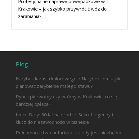
Profesjonalne naprawy powypadkowe w
Krakowie – jak szybko przywrócić wóz do
zarabiania?
Blog
Narybek karasia kolorowego z Narybek.com – jak
planować zarybienie małego stawu?
Rynek pierwotny czy wtórny w Krakowie: co się
bardziej opłaca?
Iveco Daily: 50 lat na drodze. Sekret legendy i
klucz do niezawodności w biznesie
Pełnomocnictwo notarialne – kiedy jest niezbędne