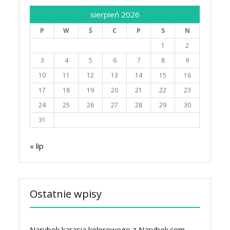
sierpień 2026
P
W
Ś
C
P
S
N
1
2
3
4
5
6
7
8
9
10
11
12
13
14
15
16
17
18
19
20
21
22
23
24
25
26
27
28
29
30
31
« lip
Ostatnie wpisy
Narybek karasia kolorowego z Narybek.com –