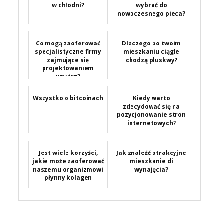
w chłodni?
wybrać do
nowoczesnego pieca?
Co mogą zaoferować
Dlaczego po twoim
specjalistyczne firmy
mieszkaniu ciągle
zajmujące się
chodzą pluskwy?
projektowaniem
wnętrz?
Wszystko o bitcoinach
Kiedy warto
zdecydować się na
pozycjonowanie stron
internetowych?
Jest wiele korzyści,
Jak znaleźć atrakcyjne
jakie może zaoferować
mieszkanie di
naszemu organizmowi
wynajęcia?
płynny kolagen