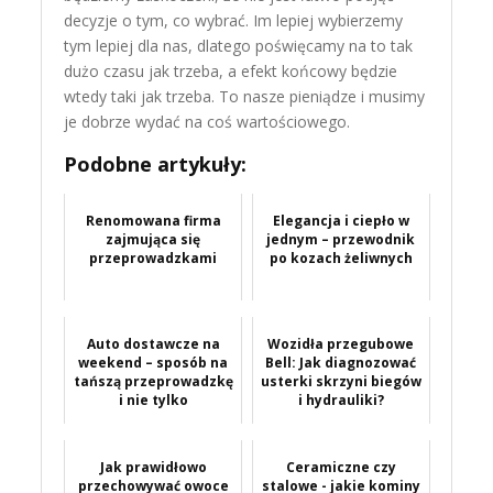
decyzje o tym, co wybrać. Im lepiej wybierzemy
tym lepiej dla nas, dlatego poświęcamy na to tak
dużo czasu jak trzeba, a efekt końcowy będzie
wtedy taki jak trzeba. To nasze pieniądze i musimy
je dobrze wydać na coś wartościowego.
Podobne artykuły:
Renomowana firma
Elegancja i ciepło w
zajmująca się
jednym – przewodnik
przeprowadzkami
po kozach żeliwnych
Auto dostawcze na
Wozidła przegubowe
weekend – sposób na
Bell: Jak diagnozować
tańszą przeprowadzkę
usterki skrzyni biegów
i nie tylko
i hydrauliki?
Jak prawidłowo
Ceramiczne czy
przechowywać owoce
stalowe - jakie kominy