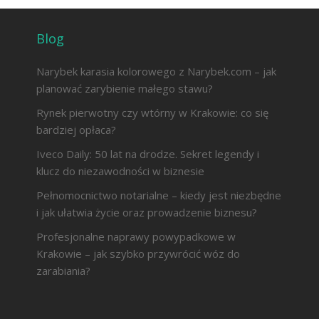
Blog
Narybek karasia kolorowego z Narybek.com – jak
planować zarybienie małego stawu?
Rynek pierwotny czy wtórny w Krakowie: co się
bardziej opłaca?
Iveco Daily: 50 lat na drodze. Sekret legendy i
klucz do niezawodności w biznesie
Pełnomocnictwo notarialne – kiedy jest niezbędne
i jak ułatwia życie oraz prowadzenie biznesu?
Profesjonalne naprawy powypadkowe w
Krakowie – jak szybko przywrócić wóz do
zarabiania?