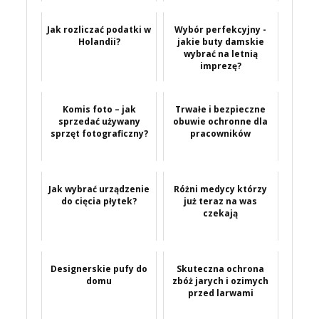
Jak rozliczać podatki w
Wybór perfekcyjny -
Holandii?
jakie buty damskie
wybrać na letnią
imprezę?
Komis foto – jak
Trwałe i bezpieczne
sprzedać używany
obuwie ochronne dla
sprzęt fotograficzny?
pracowników
Jak wybrać urządzenie
Różni medycy którzy
do cięcia płytek?
już teraz na was
czekają
Designerskie pufy do
Skuteczna ochrona
domu
zbóż jarych i ozimych
przed larwami