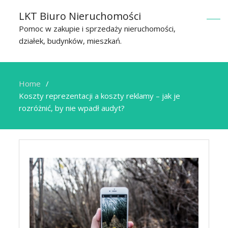
LKT Biuro Nieruchomości
Pomoc w zakupie i sprzedaży nieruchomości,
działek, budynków, mieszkań.
Home
Koszty reprezentacji a koszty reklamy – jak je
rozróżnić, by nie wpadł audyt?