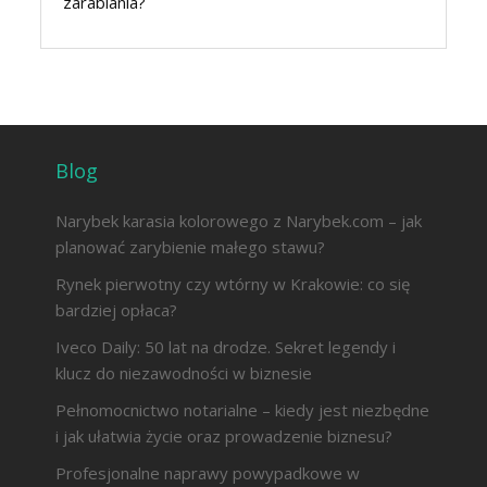
zarabiania?
Blog
Narybek karasia kolorowego z Narybek.com – jak
planować zarybienie małego stawu?
Rynek pierwotny czy wtórny w Krakowie: co się
bardziej opłaca?
Iveco Daily: 50 lat na drodze. Sekret legendy i
klucz do niezawodności w biznesie
Pełnomocnictwo notarialne – kiedy jest niezbędne
i jak ułatwia życie oraz prowadzenie biznesu?
Profesjonalne naprawy powypadkowe w