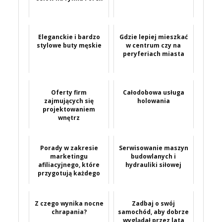
Eleganckie i bardzo
Gdzie lepiej mieszkać
stylowe buty męskie
w centrum czy na
peryferiach miasta
Oferty firm
Całodobowa usługa
zajmujących się
holowania
projektowaniem
wnętrz
Porady w zakresie
Serwisowanie maszyn
marketingu
budowlanych i
afiliacyjnego, które
hydrauliki siłowej
przygotują każdego
Z czego wynika nocne
Zadbaj o swój
chrapania?
samochód, aby dobrze
wyglądał przez lata