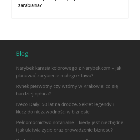
zarabiania?
Blog
Narybek karasia kolorowego z Narybek.com – jak
planować zarybienie małego stawu?
Rynek pierwotny czy wtórny w Krakowie: co się
bardziej opłaca?
Iveco Daily: 50 lat na drodze. Sekret legendy i
klucz do niezawodności w biznesie
Pełnomocnictwo notarialne – kiedy jest niezbędne
i jak ułatwia życie oraz prowadzenie biznesu?