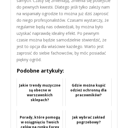
samych. Czasy się zmieniają, zmienia się podejście
do pewnych kwestii. Dlatego jeśli tylko zależy nam
na wspaniały ogrodzie to można już dziś zaprosić
do niego profesjonalistów. Czasami wystarczy, że
regularnie będą nas odwiedzali, by można było
uzyskać naprawdę idealny efekt. Po pewnym
czasie można będzie samodzielnie stwierdzić, że
jest to opcja dla właściwie każdego. Warto jest
zaprosić do siebie fachowców, by móc posiadać
piękny ogród.
Podobne artykuły:
Jakie trendy muzyczne
Gdzie można kupić
są obecne w
odzież ochronną dla
warszawskich
pracowników?
sklepach?
Porady, które pomogą
Jak wybrać zakład
w osiągnięciu Twoich
pogrzebowy?
celów na rynku Forex