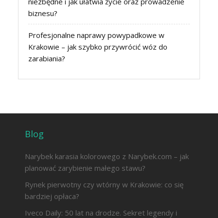
niezbędne i jak ułatwia życie oraz prowadzenie
biznesu?
Profesjonalne naprawy powypadkowe w
Krakowie – jak szybko przywrócić wóz do
zarabiania?
Blog
Narybek karasia kolorowego z Narybek.com – jak
planować zarybienie małego stawu?
Rynek pierwotny czy wtórny w Krakowie: co się
bardziej opłaca?
Iveco Daily: 50 lat na drodze. Sekret legendy i