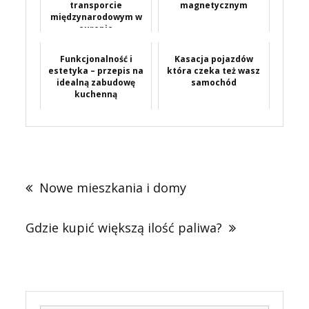
transporcie
magnetycznym
międzynarodowym w
europie
Funkcjonalność i
Kasacja pojazdów
estetyka – przepis na
która czeka też wasz
idealną zabudowę
samochód
kuchenną
Nawigacja
wpisu
Nowe mieszkania i domy
Gdzie kupić większą ilość paliwa?