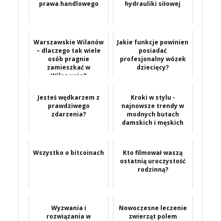
prawa handlowego
hydrauliki siłowej
Warszawskie Wilanów
Jakie funkcje powinien
– dlaczego tak wiele
posiadać
osób pragnie
profesjonalny wózek
zamieszkać w
dziecięcy?
Wilanowie?
Jesteś wędkarzem z
Kroki w stylu -
prawdziwego
najnowsze trendy w
zdarzenia?
modnych butach
damskich i męskich
Wszystko o bitcoinach
Kto filmował waszą
ostatnią uroczystość
rodzinną?
Wyzwania i
Nowoczesne leczenie
rozwiązania w
zwierząt polem