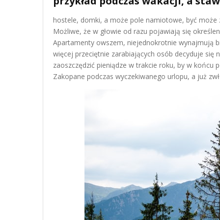
przykład podczas wakacji, a stawi
hostele, domki, a może pole namiotowe, być może z
Możliwe, że w głowie od razu pojawiają się określeni
Apartamenty owszem, niejednokrotnie wynajmują biz
więcej przeciętnie zarabiających osób decyduje się
zaoszczędzić pieniądze w trakcie roku, by w końcu 
Zakopane podczas wyczekiwanego urlopu, a już zw