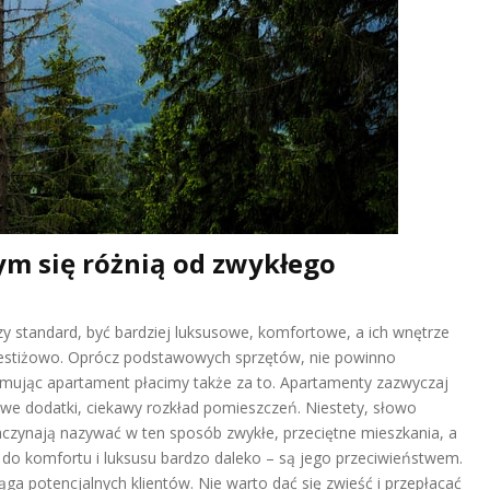
m się różnią od zwykłego
y standard, być bardziej luksusowe, komfortowe, a ich wnętrze
restiżowo. Oprócz podstawowych sprzętów, nie powinno
amując apartament płacimy także za to. Apartamenty zazwyczaj
owe dodatki, ciekawy rozkład pomieszczeń. Niestety, słowo
czynają nazywać w ten sposób zwykłe, przeciętne mieszkania, a
o komfortu i luksusu bardzo daleko – są jego przeciwieństwem.
a potencjalnych klientów. Nie warto dać się zwieść i przepłacać