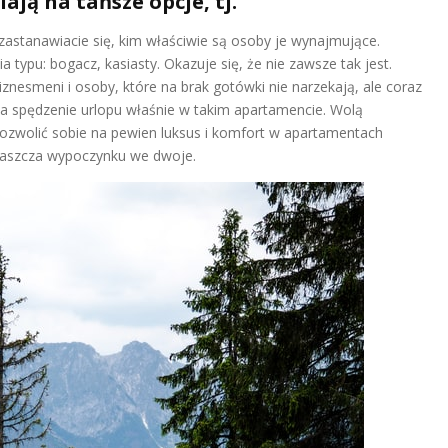
ają na tańsze opcje, tj.
astanawiacie się, kim właściwie są osoby je wynajmujące.
a typu: bogacz, kasiasty. Okazuje się, że nie zawsze tak jest.
nesmeni i osoby, które na brak gotówki nie narzekają, ale coraz
 na spędzenie urlopu właśnie w takim apartamencie. Wolą
pozwolić sobie na pewien luksus i komfort w apartamentach
łaszcza wypoczynku we dwoje.