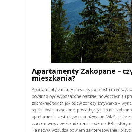
Apartamenty Zakopane – czy
mieszkania?
Apartamenty z natury powinny po prostu mieć wyższ
powinno być wyposażone bardziej nowocześnie i p
zabraknąć takich jak telewizor czy zmywarka – wyn
są ciekawie urządzone, posiadają jakieś nieszablon
apartament często bywa nadużywane. Wlaściciele za
czasem wręcz ze standardami rodem z PRL, którym d
Ta nazwa wzbudza bowiem zainteresowanie i przyciąg