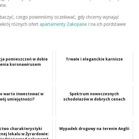
ane.
 zobaczyć, czego powinniśmy oczekiwać, gdy chcemy wynająć
ekrój różnych ofert
apartamenty Zakopane
I na ich pordstawie
ja pomieszczeń w dobie
Trwałe i eleganckie karnisze
żenia koronawirusem
o warto inwestować w
Spektrum nowoczesnych
wój umiejętności?
schodołazów w dobrych cenach
ctwo charakterystyki
Wypadek drogowy na terenie Anglii
nej lokalu w Żyrardowie: