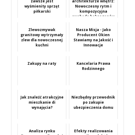
zawsze jest
architekturze wnętrz:
wyśmienity sprzęt
Nowoczesny rytm i
piłkarski
kompozycyjna
swoboda heksagonów
Zlewozmywak
Nasza Misja - Jako
granitowy wytrzymały
Producent Okien
zlew dla nowoczesnej
Stawiamy na Jakość i
kuchni
Innowacje
Zakupy na raty
Kancelaria Prawa
Rodzinnego
Jak znaleźć atrakcyjne
Niezbędny przewodnik
mieszkanie di
po zakupie
wynajęcia?
ubezpieczenia domu
Analiza rynku
Efekty realizowania