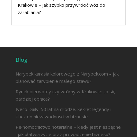
Krakowie – jak szybko przywrócić wóz do
zarabiania?
Blog
Narybek karasia kolorowego z Narybek.com – jak
planować zarybienie małego stawu?
Rynek pierwotny czy wtórny w Krakowie: co się
bardziej opłaca?
Iveco Daily: 50 lat na drodze. Sekret legendy i
klucz do niezawodności w biznesie
Pełnomocnictwo notarialne – kiedy jest niezbędne
i jak ułatwia życie oraz prowadzenie biznesu?