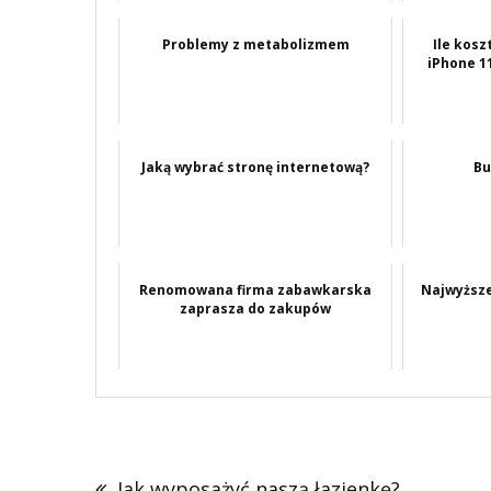
Problemy z metabolizmem
Ile kosz
iPhone 11
Jaką wybrać stronę internetową?
Bu
Renomowana firma zabawkarska
Najwyższe
zaprasza do zakupów
Nawigacja
wpisu
Jak wyposażyć naszą łazienkę?