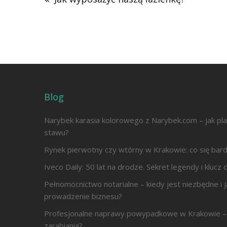
Blog
Narybek karasia kolorowego z Narybek.com – jak pl
stawu?
Rynek pierwotny czy wtórny w Krakowie: co się bard
Iveco Daily: 50 lat na drodze. Sekret legendy i kluc
Pełnomocnictwo notarialne – kiedy jest niezbędne i j
prowadzenie biznesu?
Profesjonalne naprawy powypadkowe w Krakowie – 
zarabiania?