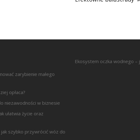
Ekosystem oczka wodnego – j
anować zarybienie małego
ziej opłaca?
z do niezawodności w biznesie
ak ułatwia życie oraz
jak szybko przywrócić wóz do