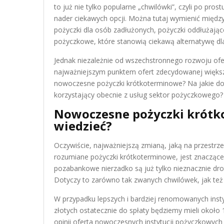
to już nie tylko popularne „chwilówki”, czyli po pro
nader ciekawych opcji. Można tutaj wymienić między
pożyczki dla osób zadłużonych, pożyczki oddłużając
pożyczkowe, które stanowią ciekawą alternatywę dla
Jednak niezależnie od wszechstronnego rozwoju ofer
najważniejszym punktem ofert zdecydowanej więks
nowoczesne pożyczki krótkoterminowe? Na jakie dod
korzystający obecnie z usług sektor pożyczkowego? 
Nowoczesne pożyczki krótko
wiedzieć?
Oczywiście, najważniejszą zmianą, jaką na przestrzen
rozumiane pożyczki krótkoterminowe, jest znaczące z
pozabankowe nierzadko są już tylko nieznacznie dr
Dotyczy to zarówno tak zwanych chwilówek, jak też
W przypadku lepszych i bardziej renomowanych inst
złotych ostatecznie do spłaty będziemy mieli około 
opinii oferta nowoczesnych instytucji pożyczkowych