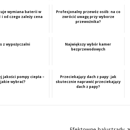
tuje wymiana baterii w
Profesjonalny przewóz osób: na co
 i od czego zależy cena
zwrócić uwagę przy wyborze
przewoźnika?
s z wypożyczalni
Największy wybór kamer
bezprzewodowych
j jakości pompy ciepła –
Przeciekający dach z papy: jak
jakie wybrać?
skutecznie naprawić przeciekający
dach z papy?
Efektowne balustrady