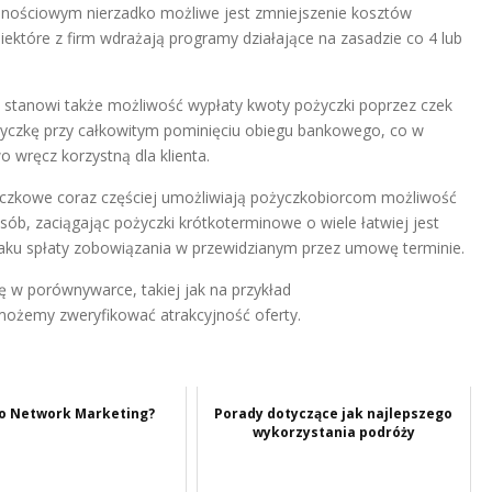
jalnościowym nierzadko możliwe jest zmniejszenie kosztów
ektóre z firm wdrażają programy działające na zasadzie co 4 lub
a stanowi także możliwość wypłaty kwoty pożyczki poprzez czek
życzkę przy całkowitym pominięciu obiegu bankowego, co w
 wręcz korzystną dla klienta.
yczkowe coraz częściej umożliwiają pożyczkobiorcom możliwość
sób, zaciągając pożyczki krótkoterminowe o wiele łatwiej jest
aku spłaty zobowiązania w przewidzianym przez umowę terminie.
 w porównywarce, takiej jak na przykład
możemy zweryfikować atrakcyjność oferty.
o Network Marketing?
Porady dotyczące jak najlepszego
wykorzystania podróży