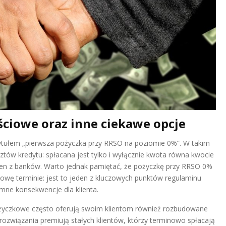
ściowe oraz inne ciekawe opcje
tułem „pierwsza pożyczka przy RRSO na poziomie 0%”. W takim
sztów kredytu: spłacana jest tylko i wyłącznie kwota równa kwocie
 żaden z banków. Warto jednak pamiętać, że pożyczkę przy RRSO 0%
owę terminie: jest to jeden z kluczowych punktów regulaminu
mne konsekwencje dla klienta.
pożyczkowe często oferują swoim klientom również rozbudowane
ozwiązania premiują stałych klientów, którzy terminowo spłacają