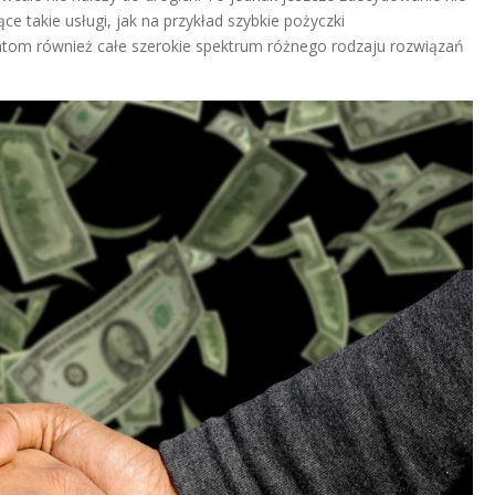
takie usługi, jak na przykład szybkie pożyczki
entom również całe szerokie spektrum różnego rodzaju rozwiązań