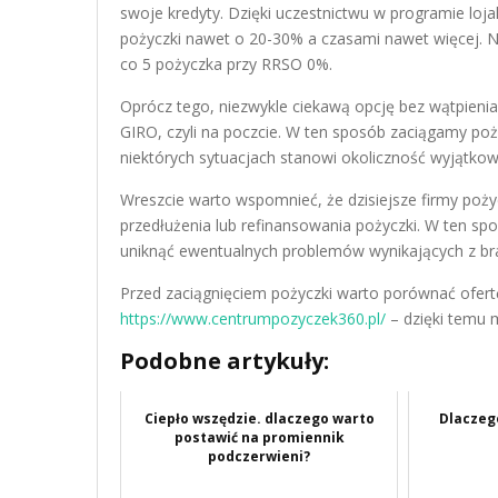
swoje kredyty. Dzięki uczestnictwu w programie lo
pożyczki nawet o 20-30% a czasami nawet więcej. Ni
co 5 pożyczka przy RRSO 0%.
Oprócz tego, niezwykle ciekawą opcję bez wątpieni
GIRO, czyli na poczcie. W ten sposób zaciągamy po
niektórych sytuacjach stanowi okoliczność wyjątkowo
Wreszcie warto wspomnieć, że dzisiejsze firmy poż
przedłużenia lub refinansowania pożyczki. W ten spo
uniknąć ewentualnych problemów wynikających z br
Przed zaciągnięciem pożyczki warto porównać ofertę
https://www.centrumpozyczek360.pl/
– dzięki temu 
Podobne artykuły:
Ciepło wszędzie. dlaczego warto
Dlaczeg
postawić na promiennik
podczerwieni?