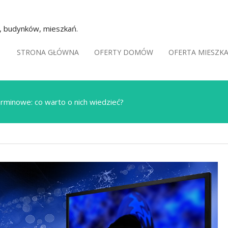
k, budynków, mieszkań.
STRONA GŁÓWNA
OFERTY DOMÓW
OFERTA MIESZK
minowe: co warto o nich wiedzieć?