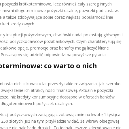
stu pożyczki krótkoterminowe, lecz również cały szereg innych
 innymi długoterminowe pożyczki ratalne, pożyczki pod zastaw,
e a także zdobywające sobie coraz większą popularność linie
 kart kredytowych.
ty instytucji pożyczkowych, chwilówki nadal pozostają głównym i
zości pożyczkodawców pozabankowych. Czym charakteryzują się
atkowe opcje, promocje oraz benefity mogą liczyć klienci
Postarajmy się udzielić odpowiedzi na powyższe pytania.
terminowe: co warto o nich
i ostatnich kilkunastu lat przeszły takie rozwiązania, jak szeroko
większenie ich atrakcyjności finansowej. Aktualnie pożyczki
oższe, niż kredyty konsumpcyjne dostępne w ofertach banków.
 długoterminowych pożyczek ratalnych.
ytucji pożyczkowych zaciągając zobowiązanie na kwotę 1 tysiąca
1250 złotych. Już na tym przykładzie widać, że wbrew obiegowej
 wcale nie należy do drogich. To jednak jeszcze zdecydowanie nie