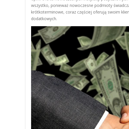
wszystko, ponieważ nowoczesne podmioty świadczące 
krótkoterminowe, coraz częściej oferują swoim kli
dodatkowych.