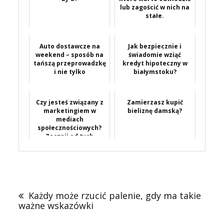
lub zagościć w nich na
stałe.
Auto dostawcze na
Jak bezpiecznie i
weekend – sposób na
świadomie wziąć
tańszą przeprowadzkę
kredyt hipoteczny w
i nie tylko
białymstoku?
Czy jesteś związany z
Zamierzasz kupić
marketingiem w
bieliznę damską?
mediach
społecznościowych?
Zacznij od tych
wspaniałych
pomysłów...
Nawigacja
wpisu
Każdy może rzucić palenie, gdy ma takie
ważne wskazówki