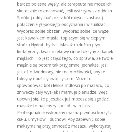
bardzo bolesne węzły, ale terapeuta nie może ich
skutecznie rozmasować, jeśli wstrzymasz oddech.
Spróbuj oddychać przez ból mięśni i zastosuj
połączenie głębokiego oddychania i wizualizacji.
Wyobraź sobie obszar i wyobraź sobie, że węzeł
jest kawałkiem masła, topiącym się w ciepłym
słońcu.Hydrat, hydrat. Masaż rozluźnia płyn
limfatyczny, kwas mlekowy i inne toksyny z tkanek
miękkich. To jest część tego, co sprawia, że ​​twoje
mięśnie są potem tak przyjemne. Jednakże, jeśli
jesteś odwodniony, nie ma możliwości, aby te
toksyny opuściły twój system. Może to
spowodować ból i lekkie mdłości po masażu, co
zniweczy cały wysiłek i marnuje pieniądze. Więc
upewnij się, że pijesz!Jak już możesz się zgodzić,
masaże to najlepszy sposób na relaks.
Profesjonalnie wykonany masaż przynosi korzyści
ciału, umysłowi i duchowi. Aby zapewnić sobie
maksymalną przyjemność z masażu, wykorzystaj