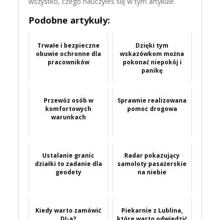
wszystko, czego nauczyłeś się w tym artykule.
Podobne artykuły:
Trwałe i bezpieczne
Dzięki tym
obuwie ochronne dla
wskazówkom można
pracowników
pokonać niepokój i
panikę
Przewóz osób w
Sprawnie realizowana
komfortowych
pomoc drogowa
warunkach
Ustalanie granic
Radar pokazujący
działki to zadanie dla
samoloty pasażerskie
geodety
na niebie
Kiedy warto zamówić
Piekarnie z Lublina,
DJ-a?
które warto odwiedzić