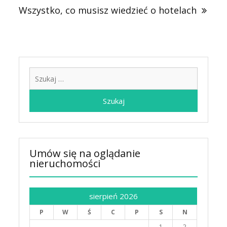
Wszystko, co musisz wiedzieć o hotelach
Szukaj:
Umów się na oglądanie
nieruchomości
sierpień 2026
P
W
Ś
C
P
S
N
1
2