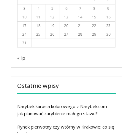
3
4
5
6
7
8
9
10
11
12
13
14
15
16
17
18
19
20
21
22
23
24
25
26
27
28
29
30
31
« lip
Ostatnie wpisy
Narybek karasia kolorowego z Narybek.com –
jak planować zarybienie małego stawu?
Rynek pierwotny czy wtórny w Krakowie: co się