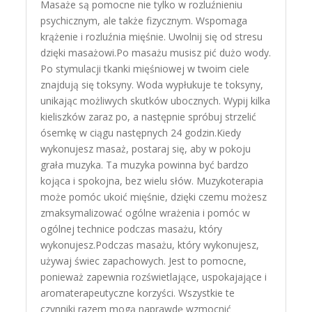
Masaże są pomocne nie tylko w rozluźnieniu
psychicznym, ale także fizycznym. Wspomaga
krążenie i rozluźnia mięśnie. Uwolnij się od stresu
dzięki masażowi.Po masażu musisz pić dużo wody.
Po stymulacji tkanki mięśniowej w twoim ciele
znajdują się toksyny. Woda wypłukuje te toksyny,
unikając możliwych skutków ubocznych. Wypij kilka
kieliszków zaraz po, a następnie spróbuj strzelić
ósemkę w ciągu następnych 24 godzin.Kiedy
wykonujesz masaż, postaraj się, aby w pokoju
grała muzyka. Ta muzyka powinna być bardzo
kojąca i spokojna, bez wielu słów. Muzykoterapia
może pomóc ukoić mięśnie, dzięki czemu możesz
zmaksymalizować ogólne wrażenia i pomóc w
ogólnej technice podczas masażu, który
wykonujesz.Podczas masażu, który wykonujesz,
używaj świec zapachowych. Jest to pomocne,
ponieważ zapewnia rozświetlające, uspokajające i
aromaterapeutyczne korzyści. Wszystkie te
czynniki razem mogą naprawdę wzmocnić