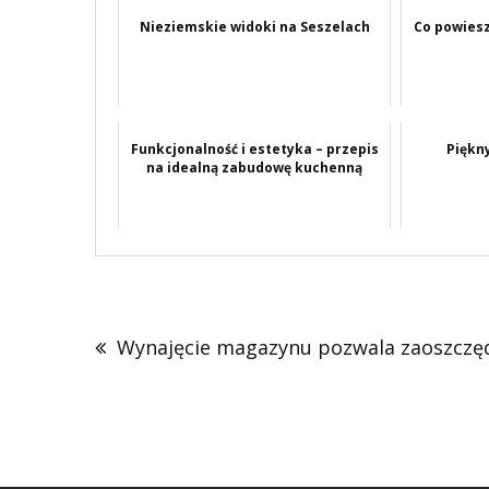
Nieziemskie widoki na Seszelach
Co powiesz
Funkcjonalność i estetyka – przepis
Piękn
na idealną zabudowę kuchenną
Nawigacja
wpisu
Wynajęcie magazynu pozwala zaoszczę