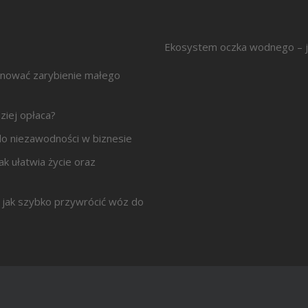
Ekosystem oczka wodnego – j
anować zarybienie małego
ziej opłaca?
z do niezawodności w biznesie
ak ułatwia życie oraz
jak szybko przywrócić wóz do