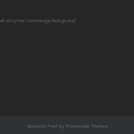
ak utrzymać równowagę biologiczną?
Business Point by
Promenade Themes