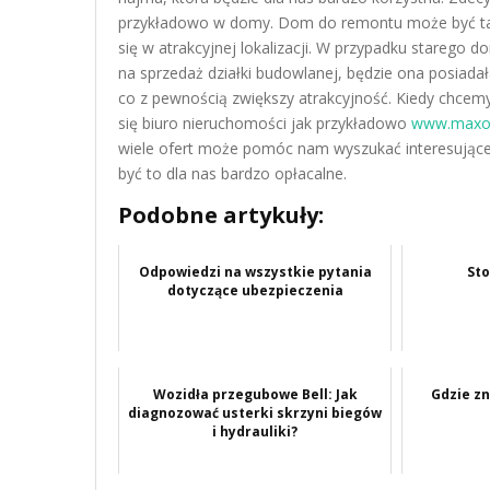
przykładowo w domy. Dom do remontu może być tak
się w atrakcyjnej lokalizacji. W przypadku starego
na sprzedaż działki budowlanej, będzie ona posiada
co z pewnością zwiększy atrakcyjność. Kiedy chcem
się biuro nieruchomości jak przykładowo
www.maxon
wiele ofert może pomóc nam wyszukać interesując
być to dla nas bardzo opłacalne.
Podobne artykuły:
Odpowiedzi na wszystkie pytania
Sto
dotyczące ubezpieczenia
Wozidła przegubowe Bell: Jak
Gdzie z
diagnozować usterki skrzyni biegów
i hydrauliki?