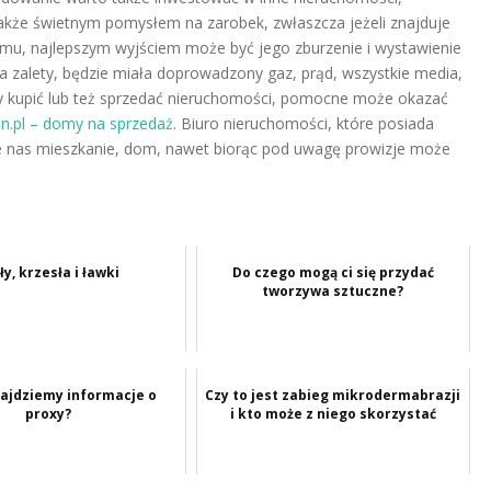
że świetnym pomysłem na zarobek, zwłaszcza jeżeli znajduje
 domu, najlepszym wyjściem może być jego zburzenie i wystawienie
ła zalety, będzie miała doprowadzony gaz, prąd, wszystkie media,
y kupić lub też sprzedać nieruchomości, pomocne może okazać
.pl – domy na sprzedaż
. Biuro nieruchomości, które posiada
e nas mieszkanie, dom, nawet biorąc pod uwagę prowizje może
ły, krzesła i ławki
Do czego mogą ci się przydać
tworzywa sztuczne?
najdziemy informacje o
Czy to jest zabieg mikrodermabrazji
proxy?
i kto może z niego skorzystać