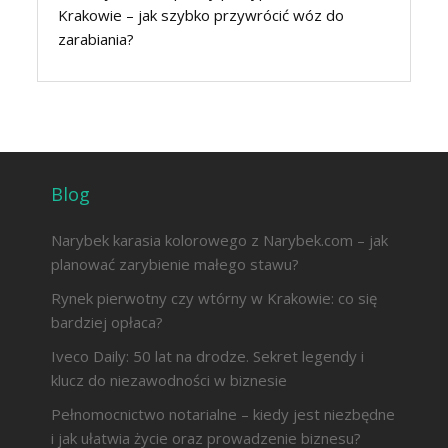
Krakowie – jak szybko przywrócić wóz do
zarabiania?
Blog
Narybek karasia kolorowego z Narybek.com – jak
planować zarybienie małego stawu?
Rynek pierwotny czy wtórny w Krakowie: co się
bardziej opłaca?
Iveco Daily: 50 lat na drodze. Sekret legendy i
klucz do niezawodności w biznesie
Pełnomocnictwo notarialne – kiedy jest niezbędne
i jak ułatwia życie oraz prowadzenie biznesu?