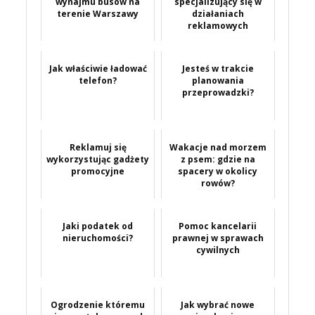
wynajmu busów na
specjalizujący się w
terenie Warszawy
działaniach
reklamowych
Jak właściwie ładować
Jesteś w trakcie
telefon?
planowania
przeprowadzki?
Reklamuj się
Wakacje nad morzem
wykorzystując gadżety
z psem: gdzie na
promocyjne
spacery w okolicy
rowów?
Jaki podatek od
Pomoc kancelarii
nieruchomości?
prawnej w sprawach
cywilnych
Ogrodzenie któremu
Jak wybrać nowe