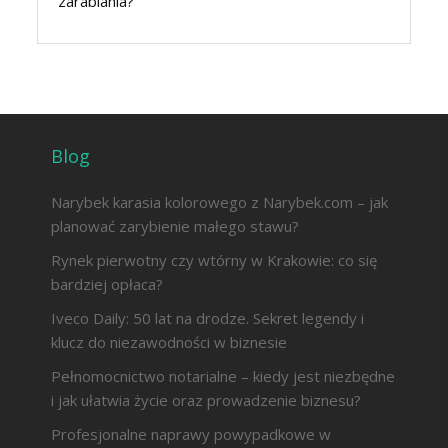
zarabiania?
Blog
Narybek karasia kolorowego z Narybek.com – jak
planować zarybienie małego stawu?
Rynek pierwotny czy wtórny w Krakowie: co się
bardziej opłaca?
Iveco Daily: 50 lat na drodze. Sekret legendy i
klucz do niezawodności w biznesie
Pełnomocnictwo notarialne – kiedy jest niezbędne
i jak ułatwia życie oraz prowadzenie biznesu?
Profesjonalne naprawy powypadkowe w