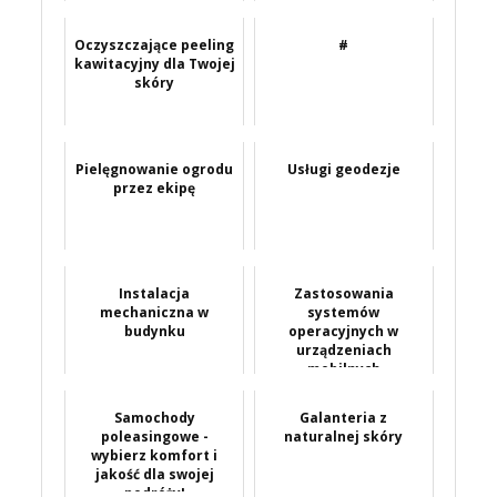
Oczyszczające peeling
#
kawitacyjny dla Twojej
skóry
Pielęgnowanie ogrodu
Usługi geodezje
przez ekipę
Instalacja
Zastosowania
mechaniczna w
systemów
budynku
operacyjnych w
urządzeniach
mobilnych
Samochody
Galanteria z
poleasingowe -
naturalnej skóry
wybierz komfort i
jakość dla swojej
podróży!