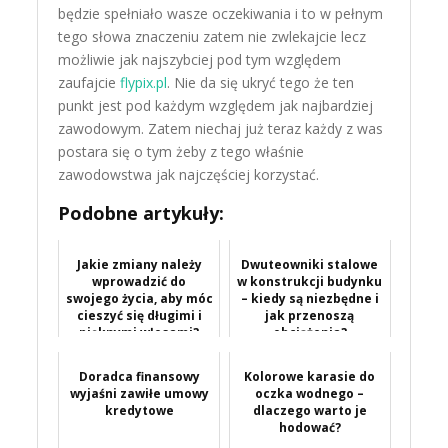
będzie spełniało wasze oczekiwania i to w pełnym
tego słowa znaczeniu zatem nie zwlekajcie lecz
możliwie jak najszybciej pod tym względem
zaufajcie
flypix.pl
. Nie da się ukryć tego że ten
punkt jest pod każdym względem jak najbardziej
zawodowym. Zatem niechaj już teraz każdy z was
postara się o tym żeby z tego właśnie
zawodowstwa jak najczęściej korzystać.
Podobne artykuły:
Jakie zmiany należy
Dwuteowniki stalowe
wprowadzić do
w konstrukcji budynku
swojego życia, aby móc
– kiedy są niezbędne i
cieszyć się długimi i
jak przenoszą
pięknymi włosami?
obciążenia?
Doradca finansowy
Kolorowe karasie do
wyjaśni zawiłe umowy
oczka wodnego –
kredytowe
dlaczego warto je
hodować?