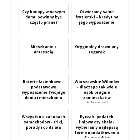
Czy kanapy w naszym
Otwieramy salon
domu powinny być
fryzjerski – kredyt na
często prane?
jego wyposażenie
Mieszkanie z
Oryginalny drewniany
antresolą
zegarek
Baterie łazienkowe -
Warszawskie Wilanów
podstawowe
– dlaczego tak wiele
wyposażenie Twojego
osób pragnie
domu i mieszkania
zamieszkać w
Wilanowie?
Wszystko o zakupach
Ryczałt, podatek
samochodów - triki,
liniowy czy skala?
porady i co działa
wybieramy najlepszą
formę opodatkowania
dla medyków