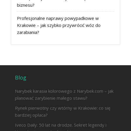
biznesu?
Profesjonalne naprawy powypadkowe w
Krakowie – jak szybko przywrócić wóz do
zarabiania?
Blog
Narybek karasia kolorowego z Narybek.com – jak
planować zarybienie małego stawu?
Rynek pierwotny czy wtórny w Krakowie: co się
bardziej opłaca?
Iveco Daily: 50 lat na drodze. Sekret legendy i