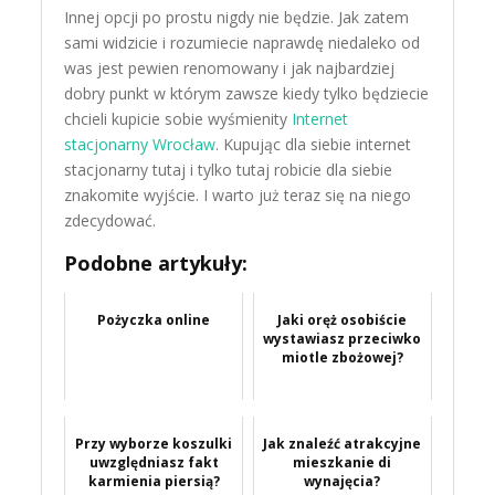
Innej opcji po prostu nigdy nie będzie. Jak zatem
sami widzicie i rozumiecie naprawdę niedaleko od
was jest pewien renomowany i jak najbardziej
dobry punkt w którym zawsze kiedy tylko będziecie
chcieli kupicie sobie wyśmienity
Internet
stacjonarny Wrocław
. Kupując dla siebie internet
stacjonarny tutaj i tylko tutaj robicie dla siebie
znakomite wyjście. I warto już teraz się na niego
zdecydować.
Podobne artykuły:
Pożyczka online
Jaki oręż osobiście
wystawiasz przeciwko
miotle zbożowej?
Przy wyborze koszulki
Jak znaleźć atrakcyjne
uwzględniasz fakt
mieszkanie di
karmienia piersią?
wynajęcia?