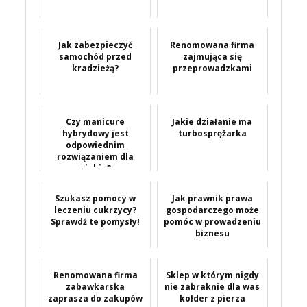
Jak zabezpieczyć
Renomowana firma
samochód przed
zajmująca się
kradzieżą?
przeprowadzkami
Czy manicure
Jakie działanie ma
hybrydowy jest
turbosprężarka
odpowiednim
rozwiązaniem dla
ciebie?
Szukasz pomocy w
Jak prawnik prawa
leczeniu cukrzycy?
gospodarczego może
Sprawdź te pomysły!
pomóc w prowadzeniu
biznesu
Renomowana firma
Sklep w którym nigdy
zabawkarska
nie zabraknie dla was
zaprasza do zakupów
kołder z pierza