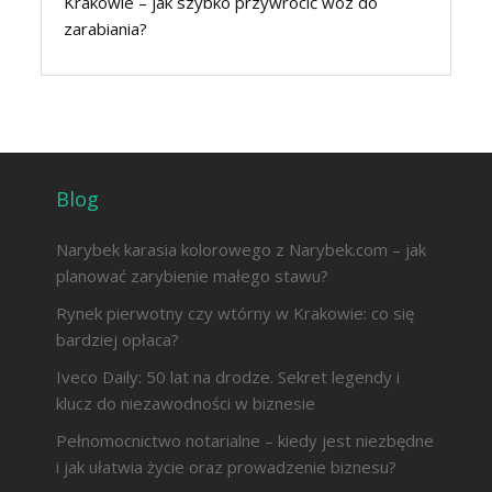
Krakowie – jak szybko przywrócić wóz do
zarabiania?
Blog
Narybek karasia kolorowego z Narybek.com – jak
planować zarybienie małego stawu?
Rynek pierwotny czy wtórny w Krakowie: co się
bardziej opłaca?
Iveco Daily: 50 lat na drodze. Sekret legendy i
klucz do niezawodności w biznesie
Pełnomocnictwo notarialne – kiedy jest niezbędne
i jak ułatwia życie oraz prowadzenie biznesu?