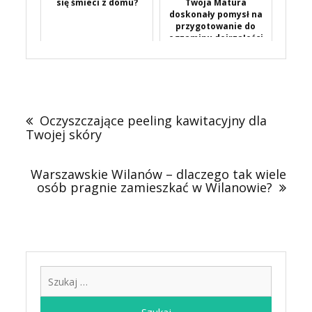
się śmieci z domu?
Twoja Matura
doskonały pomysł na
przygotowanie do
egzaminu dojrzałości
Nawigacja
wpisu
Oczyszczające peeling kawitacyjny dla
Twojej skóry
Warszawskie Wilanów – dlaczego tak wiele
osób pragnie zamieszkać w Wilanowie?
Szukaj: