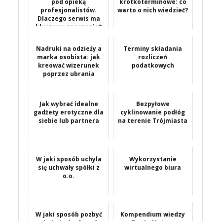
pod opieką
krótkoterminowe: co
profesjonalistów.
warto o nich wiedzieć?
Dlaczego serwis ma
kluczowe znaczenie?
Nadruki na odzieży a
Terminy składania
marka osobista: jak
rozliczeń
kreować wizerunek
podatkowych
poprzez ubrania
Jak wybrać idealne
Bezpyłowe
gadżety erotyczne dla
cyklinowanie podłóg
siebie lub partnera
na terenie Trójmiasta
W jaki sposób uchyla
Wykorzystanie
się uchwały spółki z
wirtualnego biura
o.o.
W jaki sposób pozbyć
Kompendium wiedzy