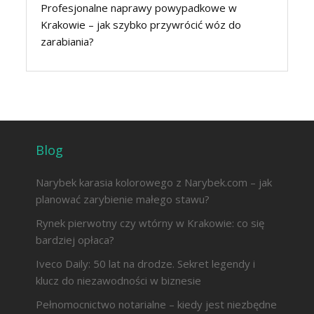
Profesjonalne naprawy powypadkowe w
Krakowie – jak szybko przywrócić wóz do
zarabiania?
Blog
Narybek karasia kolorowego z Narybek.com – jak
planować zarybienie małego stawu?
Rynek pierwotny czy wtórny w Krakowie: co się
bardziej opłaca?
Iveco Daily: 50 lat na drodze. Sekret legendy i
klucz do niezawodności w biznesie
Pełnomocnictwo notarialne – kiedy jest niezbędne